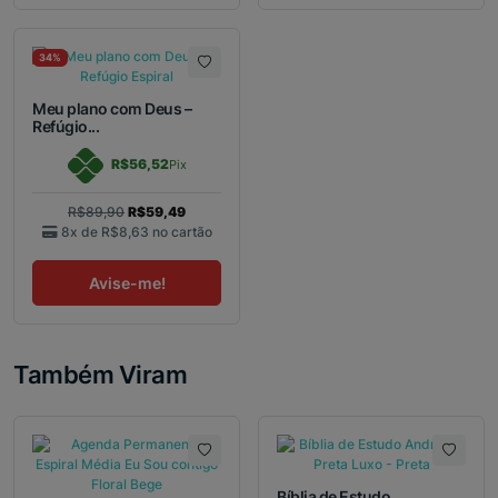
34%
Meu plano com Deus –
Refúgio...
R$56,52
Pix
R$89,90
R$59,49
8x de
R$8,63
no cartão
Avise-me!
Também Viram
Bíblia de Estudo