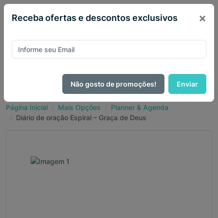
×
Receba ofertas e descontos exclusivos
Não gosto de promoções!
Enviar
Página Inicial
Mais Opções
Planner & Agenda
Diário de oração Espiral – Graça de Deus