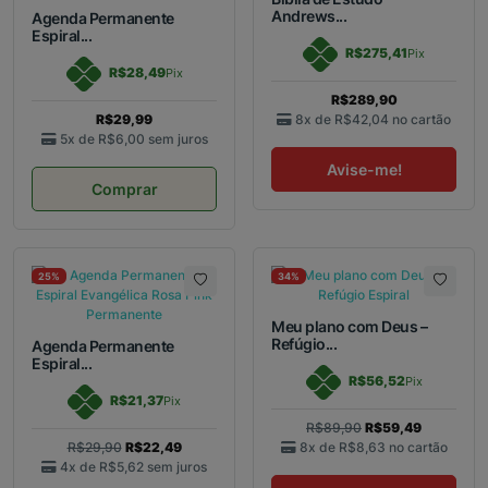
Andrews...
Agenda Permanente
Espiral...
R$275,41
Pix
R$28,49
Pix
R$289,90
R$29,99
8x de
R$42,04
no cartão
5x de
R$6,00
sem juros
Avise-me!
Comprar
25%
34%
Meu plano com Deus –
Refúgio...
Agenda Permanente
Espiral...
R$56,52
Pix
R$21,37
Pix
R$89,90
R$59,49
R$29,90
R$22,49
8x de
R$8,63
no cartão
4x de
R$5,62
sem juros