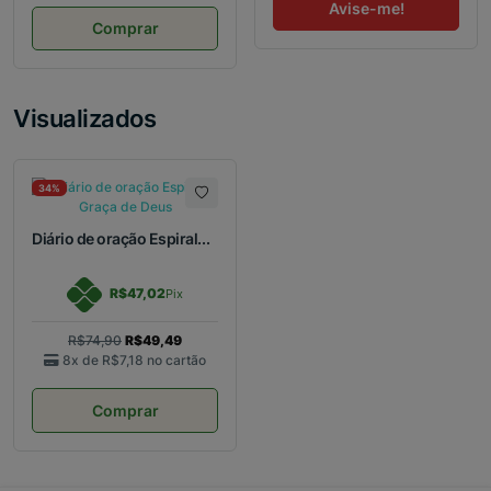
Avise-me!
Comprar
Visualizados
34%
Diário de oração Espiral...
R$47,02
Pix
R$74,90
R$49,49
8x de
R$7,18
no cartão
Comprar