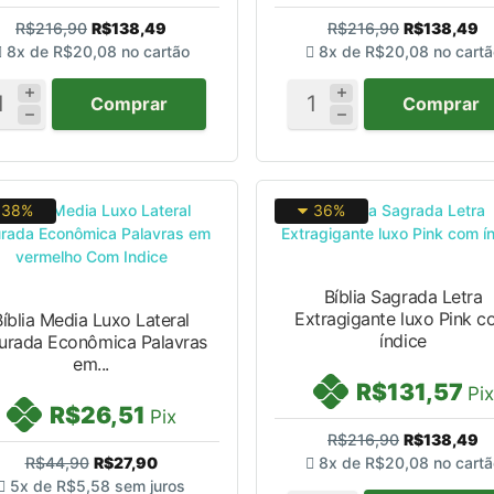
R$216,90
R$138,49
R$216,90
R$138,49
8x de
R$20,08
no cartão
8x de
R$20,08
no cartã
Comprar
Comprar
38%
36%
Bíblia Sagrada Letra
Extragigante luxo Pink 
Bíblia Media Luxo Lateral
índice
urada Econômica Palavras
em...
R$131,57
Pix
R$26,51
Pix
R$216,90
R$138,49
R$44,90
R$27,90
8x de
R$20,08
no cartã
5x de
R$5,58
sem juros