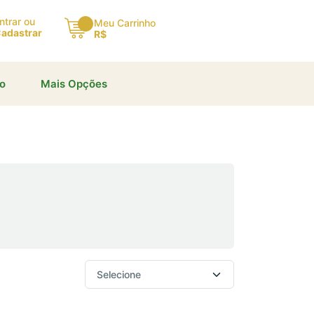
×
ntrar ou
Meu Carrinho
adastrar
R$
io
Mais Opções