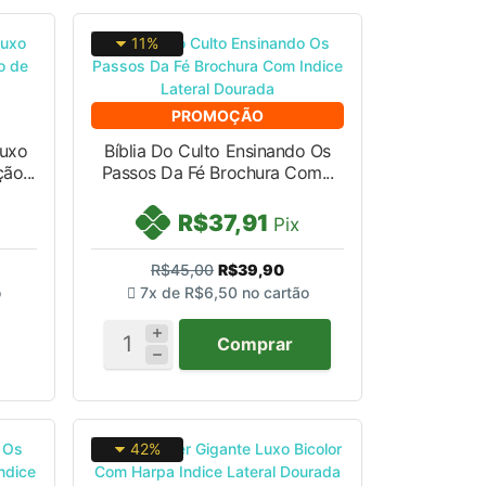
11%
PROMOÇÃO
Luxo
Bíblia Do Culto Ensinando Os
ão...
Passos Da Fé Brochura Com...
R$37,91
Pix
R$45,00
R$39,90
o
7x de
R$6,50
no cartão
Comprar
42%