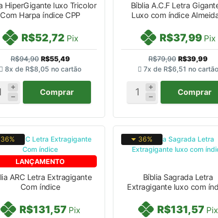
ia HiperGigante luxo Tricolor
Bíblia A.C.F Letra Gigant
Com Harpa índice CPP
Luxo com índice Almeida.
R$52,72
R$37,99
Pix
Pix
R$94,90
R$55,49
R$79,90
R$39,99
8x de
R$8,05
no cartão
7x de
R$6,51
no cartã
Comprar
Comprar
36%
36%
LANÇAMENTO
lia ARC Letra Extragigante
Bíblia Sagrada Letra
Com índice
Extragigante luxo com índ
R$131,57
R$131,57
Pix
Pix