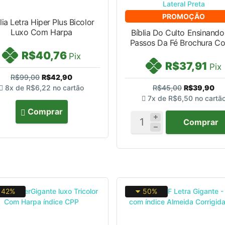
PROMOÇÃO
lia Letra Hiper Plus Bicolor
Luxo Com Harpa
Bíblia Do Culto Ensinando Os
Passos Da Fé Brochura Co
R$40,76
Pix
R$37,91
Pix
R$99,00
R$42,90
8x de
R$6,22
no cartão
R$45,00
R$39,90
7x de
R$6,50
no cartã
Comprar
Comprar
42%
50%