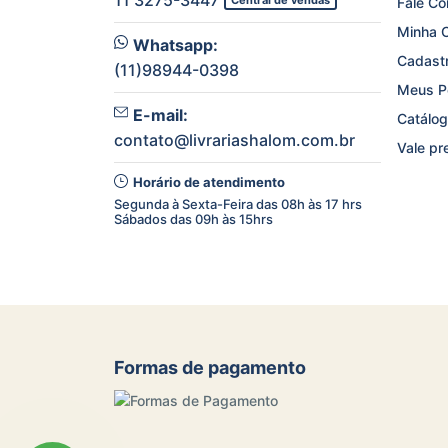
11 3275-3447
Central de vendas
Fale C
Minha 
Whatsapp:
Cadast
(11)98944-0398
Meus P
E-mail:
Catálog
contato@livrariashalom.com.br
Vale pr
Horário de atendimento
Segunda à Sexta-Feira das 08h às 17 hrs
Sábados das 09h às 15hrs
Formas de pagamento