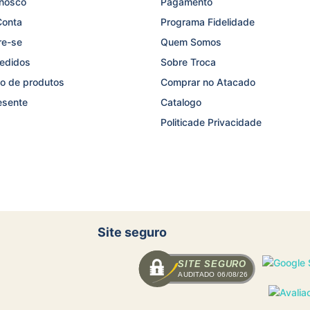
onosco
Pagamento
Conta
Programa Fidelidade
re-se
Quem Somos
edidos
Sobre Troca
o de produtos
Comprar no Atacado
esente
Catalogo
Politicade Privacidade
Site seguro
SITE SEGURO
AUDITADO 06/08/26