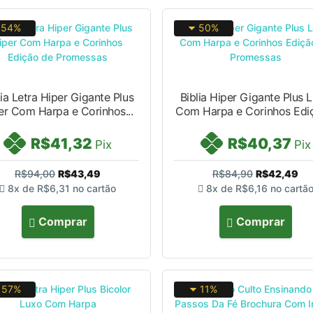
54%
50%
lia Letra Hiper Gigante Plus
Biblia Hiper Gigante Plus 
er Com Harpa e Corinhos...
Com Harpa e Corinhos Ediç
R$41,32
R$40,37
Pix
Pix
R$94,00
R$43,49
R$84,90
R$42,49
8x de
R$6,31
no cartão
8x de
R$6,16
no cartã
Comprar
Comprar
57%
11%