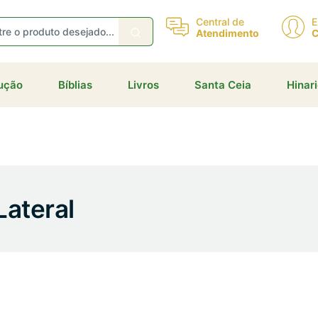
eceba ofertas e descontos exclusivos
Central de
E
Atendimento
C
dução
Bíblias
Livros
Santa Ceia
Hinar
Não gosto de promoções!
Enviar
Lateral