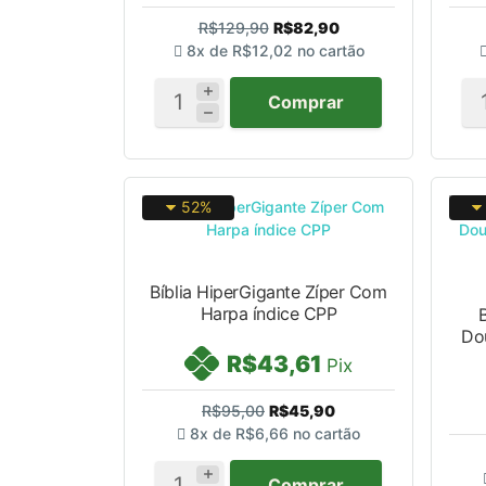
R$129,90
R$82,90
8x de
R$12,02
no cartão
Comprar
52%
Bíblia HiperGigante Zíper Com
Harpa índice CPP
Do
R$43,61
Pix
R$95,00
R$45,90
8x de
R$6,66
no cartão
Comprar