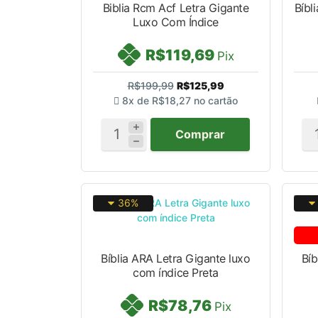
Biblia Rcm Acf Letra Gigante
Bíbl
Luxo Com Índice
R$119,69
Pix
R$199,99
R$125,99
8x de
R$18,27
no cartão
Comprar
36%
Bíblia ARA Letra Gigante luxo
Bíb
com índice Preta
R$78,76
Pix