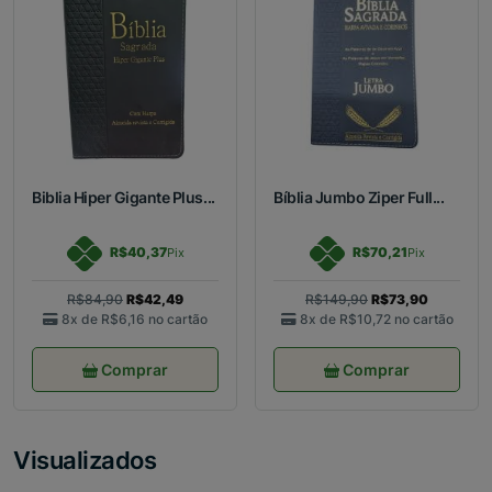
Biblia Hiper Gigante Plus...
Bíblia Jumbo Ziper Full...
R$40,37
R$70,21
Pix
Pix
R$84,90
R$42,49
R$149,90
R$73,90
8x de
R$6,16
no cartão
8x de
R$10,72
no cartão
Comprar
Comprar
Visualizados