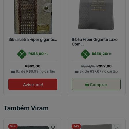
Biblia Letra Hiper gigante...
Biblia Hiper Gigante Luxo
Com...
R$58,90
R$50,26
Pix
Pix
R$62,00
R$94,90
R$52,90
8x de
R$8,99
no cartão
8x de
R$7,67
no cartão
Avise-me!
Comprar
Também Viram
54%
44%