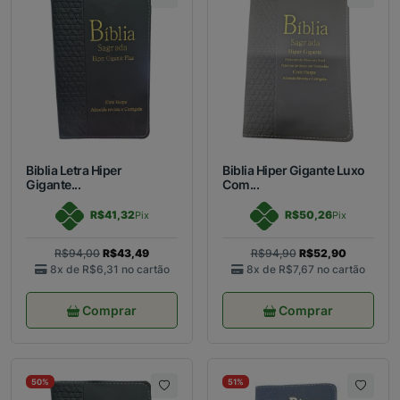
Biblia Letra Hiper
Biblia Hiper Gigante Luxo
Gigante...
Com...
R$41,32
R$50,26
Pix
Pix
R$94,00
R$43,49
R$94,90
R$52,90
8x de
R$6,31
no cartão
8x de
R$7,67
no cartão
Comprar
Comprar
50%
51%