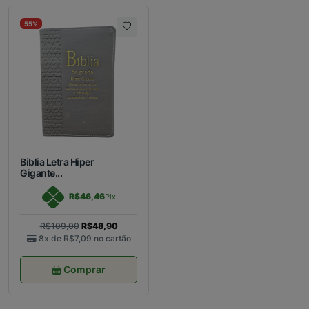
55%
Biblia Letra Hiper
Gigante...
R$46,46
Pix
R$109,00
R$48,90
8x de
R$7,09
no cartão
Comprar