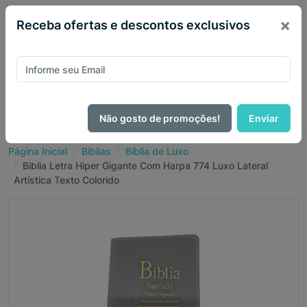
×
Receba ofertas e descontos exclusivos
Não gosto de promoções!
Enviar
Página Inicial
Bíblias
Bíblia de Luxo
Biblia Letra Hiper Gigante Com Harpa 774 Luxo Lateral
Artística Texto Colorido