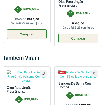
Óleo Para Unção
Fragrância...
R$25,56
Pix
R$9,98
Pix
R$49,00
R$26,90
5x de
R$5,38
sem juros
R$10,50
2x de
R$5,25
sem juros
Comprar
Comprar
Também Viram
39%
Bandeja De Santa Ceia
Com 56...
Óleo Para Unção
Fragrância...
R$56,91
Pix
R$9,98
Pix