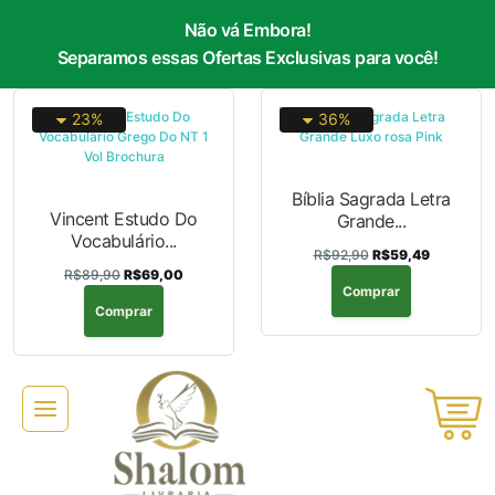
Não vá Embora!
Separamos essas Ofertas Exclusivas para você!
23%
36%
Bíblia Sagrada Letra
Vincent Estudo Do
Grande...
Vocabulário...
R$92,90
R$59,49
R$89,90
R$69,00
Comprar
Comprar