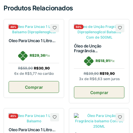
Produtos Relacionados
48%
50%
Oleo Para Uncao 1 Litro...
Óleo de Unção
Fragrância...
R$29,36
Pix
R$18,91
Pix
R$59,90
R$30,90
6x de
R$5,77
no cartão
R$39,90
R$19,90
3x de
R$6,63
sem juros
Comprar
Comprar
45%
Oleo Para Uncao 1 Litro...