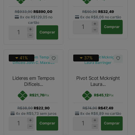
R$933,90
R$890,00
R$50,90
R$32,49
8x de
R$129,05
no
6x de
R$6,06
no cartão
cartão
Comprar
Comprar
41%
37%
Lideres em Tempos
Pivot Scot Mcknight
Difíceis...
Laura...
R$21,76
R$45,12
Pix
Pix
R$38,90
R$22,90
R$74,90
R$47,49
4x de
R$5,73
sem juros
8x de
R$6,89
no cartão
Comprar
Comprar