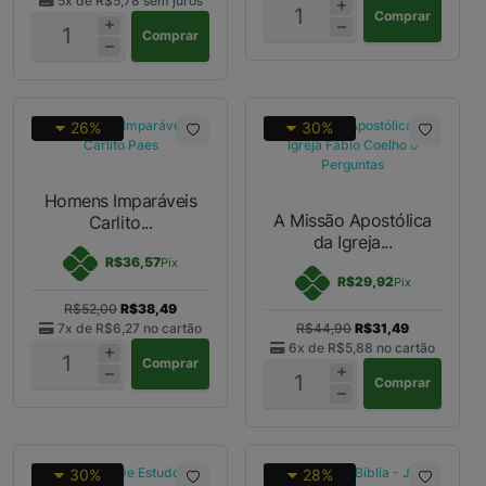
5x de
R$5,78
sem juros
Comprar
Comprar
26%
30%
Homens Imparáveis
A Missão Apostólica
Carlito...
da Igreja...
R$36,57
Pix
R$29,92
Pix
R$52,00
R$38,49
7x de
R$6,27
no cartão
R$44,90
R$31,49
6x de
R$5,88
no cartão
Comprar
Comprar
30%
28%