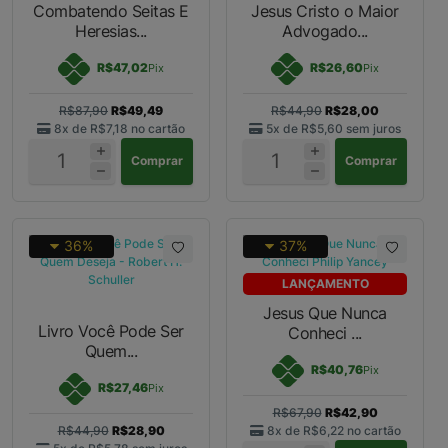
Combatendo Seitas E
Jesus Cristo o Maior
Heresias...
Advogado...
R$47,02
R$26,60
Pix
Pix
R$87,90
R$49,49
R$44,90
R$28,00
8x de
R$7,18
no cartão
5x de
R$5,60
sem juros
Comprar
Comprar
36%
37%
LANÇAMENTO
Jesus Que Nunca
Livro Você Pode Ser
Conheci ...
Quem...
R$40,76
Pix
R$27,46
Pix
R$67,90
R$42,90
R$44,90
R$28,90
8x de
R$6,22
no cartão