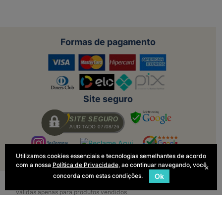
Formas de pagamento
Site seguro
SITE SEGURO
AUDITADO 07/08/26
Utilizamos cookies essenciais e tecnologias semelhantes de acordo
com a nossa
Política de Privacidade
, ao continuar navegando, você
×
concorda com estas condições.
Ok
Todas as regras e promoções são
válidas apenas para produtos vendidos
e entregues pelo site. O preço válido
será o da finalização da compra.