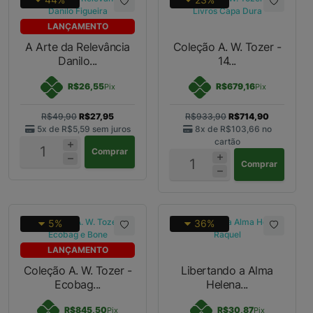
LANÇAMENTO
A Arte da Relevância
Coleção A. W. Tozer -
Danilo...
14...
R$26,55
R$679,16
Pix
Pix
R$49,90
R$27,95
R$933,90
R$714,90
5x de
R$5,59
sem juros
8x de
R$103,66
no
cartão
Comprar
Comprar
5%
36%
LANÇAMENTO
Coleção A. W. Tozer -
Libertando a Alma
Ecobag...
Helena...
R$845,50
R$30,87
Pix
Pix