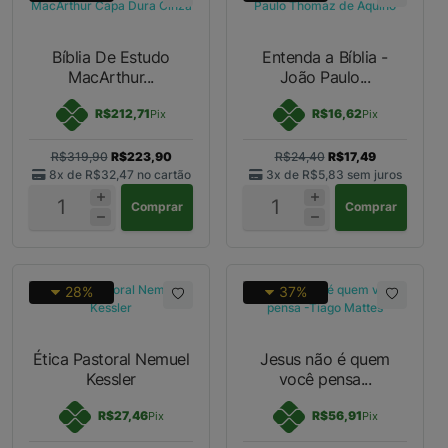
Bíblia De Estudo
Entenda a Bíblia -
MacArthur...
João Paulo...
R$212,71
R$16,62
Pix
Pix
R$319,90
R$223,90
R$24,40
R$17,49
8x de
R$32,47
no cartão
3x de
R$5,83
sem juros
Comprar
Comprar
28%
37%
Ética Pastoral Nemuel
Jesus não é quem
Kessler
você pensa...
R$27,46
R$56,91
Pix
Pix