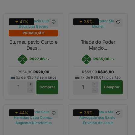
47%
38%
PROMOÇÃO
Eu, meu pavio Curto e
Tríade do Poder
Deus...
Marcio...
R$27,46
R$35,06
Pix
Pix
R$54,90
R$28,90
R$59,90
R$36,90
5x de
R$5,78
sem juros
7x de
R$6,01
no cartão
Comprar
Comprar
44%
38%