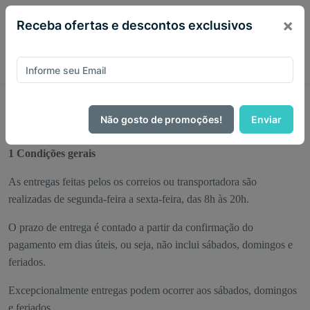
×
Receba ofertas e descontos exclusivos
Política de entrega
Não gosto de promoções!
Enviar
Política de entrega
1 Condições gerais
As entregas feitas pelos os correios ou transportadora são
realizadas de segunda-feira a sexta-feira, das 8h às 20h.
O prazo de entrega é contado a partir da confirmação do
pagamento em dias úteis, ou seja, não inclui sábados, domingos e
feriados.
Excepcionalmente entregas podem ocorrer aos sábados, domingos
e feriados.