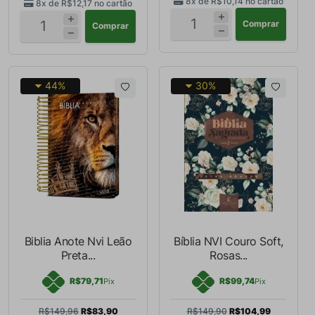
8x de
R$10,14
no cartão
8x de
R$12,17
no cartão
Comprar
Comprar
44%
30%
Biblia Anote Nvi Leão
Bíblia NVI Couro Soft,
Preta...
Rosas...
R$79,71
R$99,74
Pix
Pix
R$149,96
R$83,90
R$149,90
R$104,99