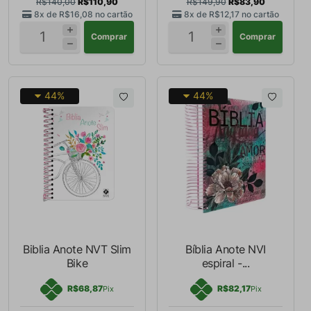
R$140,00
R$110,90
R$149,90
R$83,90
8x de
R$16,08
no cartão
8x de
R$12,17
no cartão
Comprar
Comprar
44%
44%
Biblia Anote NVT Slim
Bíblia Anote NVI
Bike
espiral -...
R$68,87
R$82,17
Pix
Pix