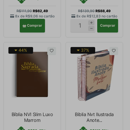
R$111,90
R$62,49
R$139,90
R$88,49
8x de
R$9,06
no cartão
8x de
R$12,83
no cartão
Comprar
Comprar
44%
37%
Bíblia NVI Slim Luxo
Biblia Nvt Ilustrada
Marrom
Anote...