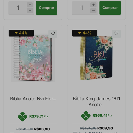
Comprar
Comprar
44%
44%
Biblia Anote Nvi Flor...
Bíblia King James 1611
Anote...
R$66,41
Pix
R$79,71
Pix
R$124,90
R$69,90
R$149,90
R$83,90