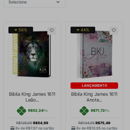
56%
44%
LANÇAMENTO
Bíblia King James 1611
Bíblia King James 1611
Leão...
Anote...
R$52,24
R$71,72
Pix
Pix
R$125,90
R$54,99
R$134,95
R$75,49
8x de
R$7,97
no cartão
8x de
R$10,95
no cartão