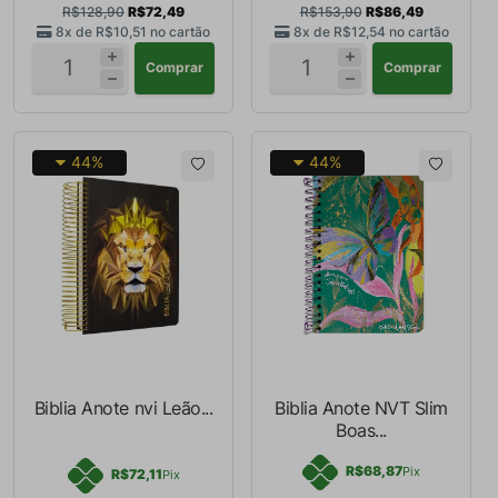
R$128,90
R$72,49
R$153,90
R$86,49
8x de
R$10,51
no cartão
8x de
R$12,54
no cartão
Comprar
Comprar
44%
44%
Biblia Anote nvi Leão...
Biblia Anote NVT Slim
Boas...
R$68,87
Pix
R$72,11
Pix