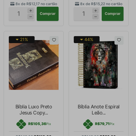
8x de
R$12,17
no cartão
8x de
R$15,22
no cartão
Comprar
Comprar
21%
44%
Bíblia Luxo Preto
Bíblia Anote Espiral
Jesus Copy...
Leão...
R$105,36
R$79,71
Pix
Pix