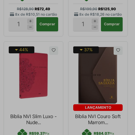
R$128,90
R$72,49
R$199,90
R$125,90
8x de
R$10,51
no cartão
8x de
R$18,26
no cartão
Comprar
Comprar
44%
37%
LANÇAMENTO
Bíblia NVI Slim Luxo -
Bíblia NVI Couro Soft
Nude...
Marrom...
R$59,37
R$84,07
Pix
Pix