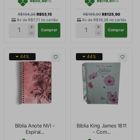
R$50,49
R$119,61
Pix
Pix
R$104,39
R$53,15
R$199,90
R$125,90
8x de
R$7,71
no cartão
8x de
R$18,26
no cartão
Comprar
Comprar
44%
44%
Bíblia Anote NVI -
Bíblia King James 1611
Espiral...
- Com...