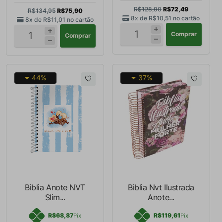
R$128,90
R$72,49
R$134,95
R$75,90
8x de
R$10,51
no cartão
8x de
R$11,01
no cartão
Comprar
Comprar
44%
37%
Biblia Anote NVT
Biblia Nvt Ilustrada
Slim...
Anote...
R$68,87
R$119,61
Pix
Pix