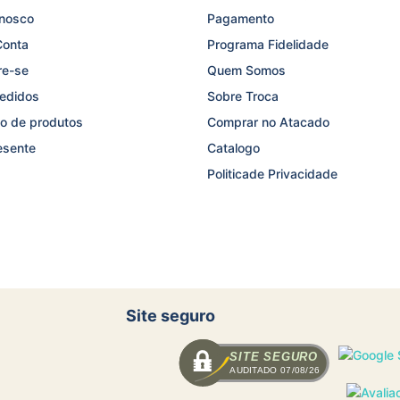
onosco
Pagamento
Conta
Programa Fidelidade
re-se
Quem Somos
edidos
Sobre Troca
o de produtos
Comprar no Atacado
esente
Catalogo
Politicade Privacidade
Site seguro
SITE SEGURO
AUDITADO 07/08/26