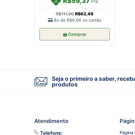
R$59,37
Pix
R$111,90
R$62,49
8x de
R$9,06
no cartão
Comprar
Seja o primeiro a saber, rece
produtos
Atendimento
Págin
Telefone:
Página I