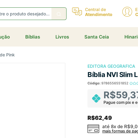
Central de
E
Atendimento
C
eceba ofertas e descontos exclusivos
dução
Bíblias
Livros
Santa Ceia
Hinar
ude Pink
Não gosto de promoções!
Enviar
EDITORA GEOGRAFICA
Bíblia NVI Slim
Código:
9786556551852
R$59,3
Pague com pix e 
R$62,49
até 8x de
R$9,
mais formas de p