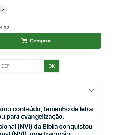
 ?
4,90
Comprar
OK
smo conteúdo, tamanho de letra
 ou para evangelização.
onal (NVI) da Bíblia conquistou
ional (NVI), uma tradução