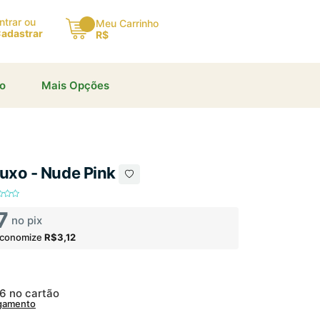
ntrar ou
Meu Carrinho
adastrar
R$
×
io
Mais Opções
 Luxo - Nude Pink
7
no pix
economize
R$3,12
06
no cartão
agamento