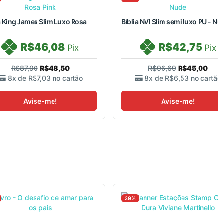
a King James Slim Luxo Rosa
Bíblia NVI Slim semi luxo PU - 
R$46,08
R$42,75
Pix
Pix
R$87,90
R$48,50
R$96,69
R$45,00
8x de
R$7,03
no cartão
8x de
R$6,53
no cartã
Avise-me!
Avise-me!
39%