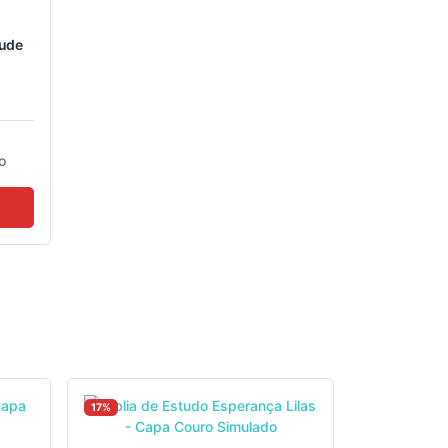
Nude
o
17%