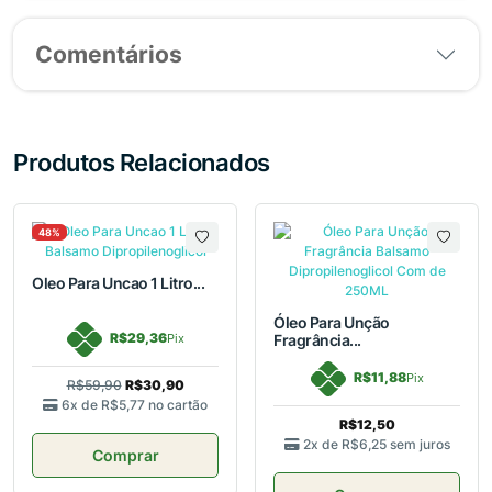
Comentários
Produtos Relacionados
48%
Oleo Para Uncao 1 Litro...
Óleo Para Unção
R$29,36
Pix
Fragrância...
R$11,88
Pix
R$59,90
R$30,90
6x de
R$5,77
no cartão
R$12,50
2x de
R$6,25
sem juros
Comprar