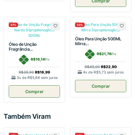
Comprar
57%
53%
Óleo Para Unção 500ML
Mirra...
Óleo de Unção
Fragrância...
R$21,76
Pix
R$16,14
Pix
R$49,00
R$22,90
R$39,90
R$16,99
4x de
R$5,73
sem juros
3x de
R$5,66
sem juros
Comprar
Comprar
Também Viram