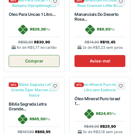
48%
30%
Oleo Para Uncao 1 Litro...
Mananciais Do Deserto
Rosa...
R$29,36
R$9,93
Pix
Pix
R$59,90
R$30,90
R$14,90
R$10,45
6x de
R$5,77
no cartão
2x de
R$5,23
sem juros
Comprar
Avise-me!
36%
47%
Óleo Mineral Puro Israel
1...
Bíblia Sagrada Letra
Grande...
R$24,61
Pix
R$65,50
Pix
R$49,00
R$25,90
R$107,90
R$68,95
5x de
R$5,18
sem juros