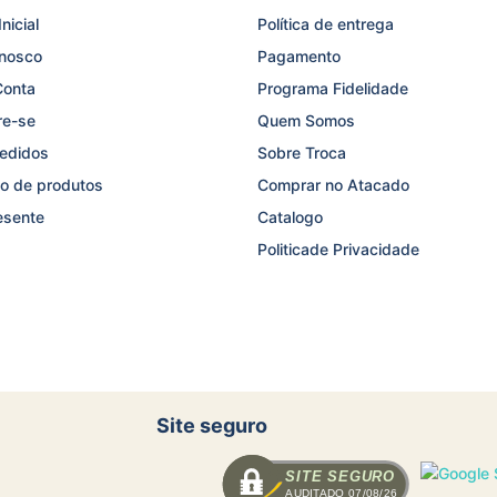
nicial
Política de entrega
onosco
Pagamento
Conta
Programa Fidelidade
re-se
Quem Somos
edidos
Sobre Troca
o de produtos
Comprar no Atacado
esente
Catalogo
Politicade Privacidade
Site seguro
SITE SEGURO
AUDITADO 07/08/26