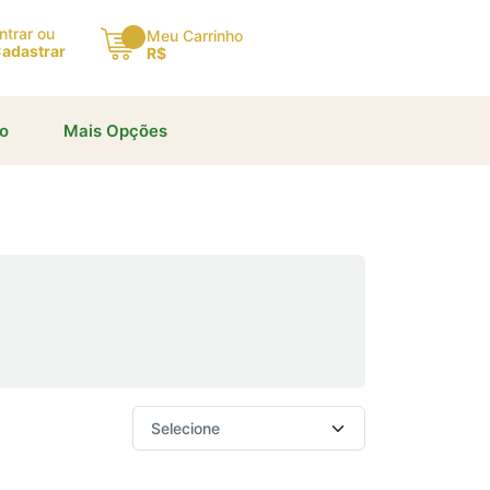
ntrar ou
Meu Carrinho
adastrar
R$
io
Mais Opções