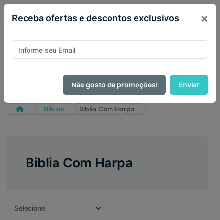
×
Receba ofertas e descontos exclusivos
Não gosto de promoções!
Enviar
Bíblias
Biblia Com Harpa
Biblia Com Harpa