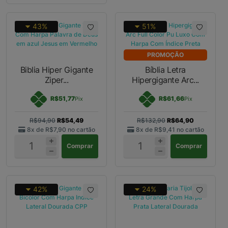
43%
51%
PROMOÇÃO
Biblia Hiper Gigante
Bíblia Letra
Ziper...
Hipergigante Arc...
R$51,77
R$61,66
Pix
Pix
R$94,90
R$54,49
R$132,90
R$64,90
8x de
R$7,90
no cartão
8x de
R$9,41
no cartão
Comprar
Comprar
42%
24%