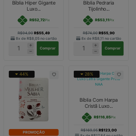
Bíblia Hiper Gigante
Biblia Pedraria
Luxo...
Tijolinho...
R$52,72
R$53,11
Pix
Pix
R$94,90
R$55,49
R$74,00
R$55,90
8x de
R$8,05
no cartão
8x de
R$8,11
no cartão
Comprar
Comprar
44%
28%
Bíblia Com Harpa
Cristã Luxo...
R$116,85
Pix
R$169,95
R$123,00
PROMOÇÃO
8x de
R$17,84
no cartão