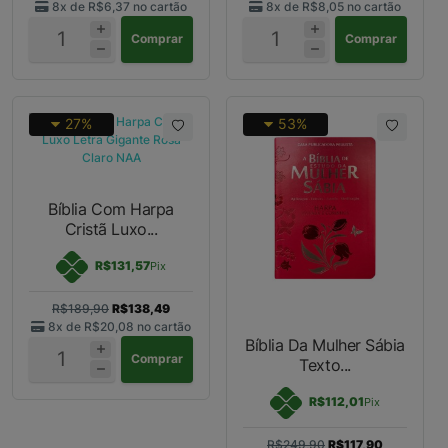
8x de
R$6,37
no cartão
8x de
R$8,05
no cartão
Comprar
Comprar
27%
53%
Bíblia Com Harpa
Cristã Luxo...
R$131,57
Pix
R$189,90
R$138,49
8x de
R$20,08
no cartão
Bíblia Da Mulher Sábia
Comprar
Texto...
R$112,01
Pix
R$249,90
R$117,90