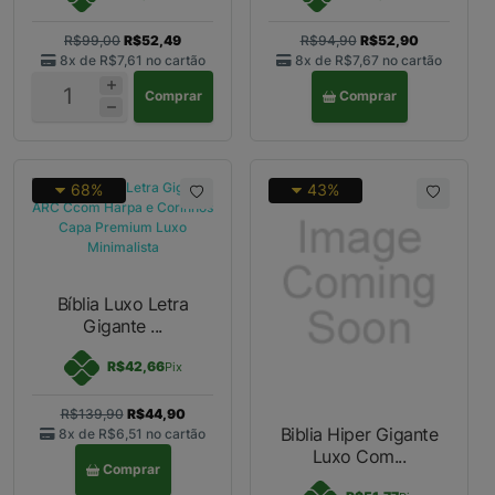
R$99,00
R$52,49
R$94,90
R$52,90
8x de
R$7,61
no cartão
8x de
R$7,67
no cartão
Comprar
Comprar
68%
43%
Bíblia Luxo Letra
Gigante ...
R$42,66
Pix
R$139,90
R$44,90
Biblia Hiper Gigante
8x de
R$6,51
no cartão
Luxo Com...
Comprar