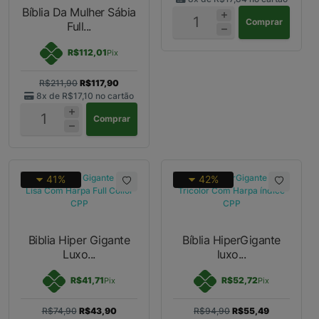
Bíblia Da Mulher Sábia
Comprar
Full...
R$112,01
Pix
R$211,90
R$117,90
8x de
R$17,10
no cartão
Comprar
41%
42%
Biblia Hiper Gigante
Bíblia HiperGigante
Luxo...
luxo...
R$41,71
R$52,72
Pix
Pix
R$74,90
R$43,90
R$94,90
R$55,49