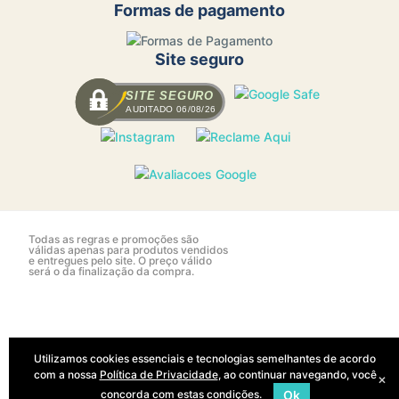
Formas de pagamento
Site seguro
SITE SEGURO
AUDITADO 06/08/26
Todas as regras e promoções são
válidas apenas para produtos vendidos
e entregues pelo site. O preço válido
será o da finalização da compra.
Utilizamos cookies essenciais e tecnologias semelhantes de acordo
com a nossa
Política de Privacidade
, ao continuar navegando, você
×
concorda com estas condições.
Ok