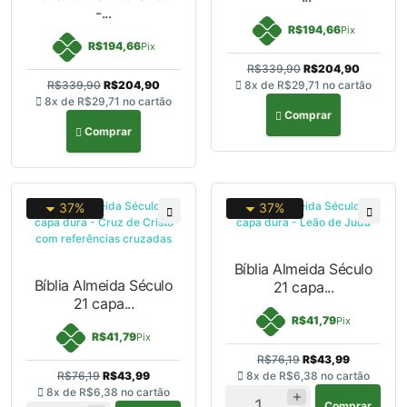
-...
R$194,66
Pix
R$194,66
Pix
R$339,90
R$204,90
R$339,90
R$204,90
8x de
R$29,71
no cartão
8x de
R$29,71
no cartão
Comprar
Comprar
37%
37%
Bíblia Almeida Século
Bíblia Almeida Século
21 capa...
21 capa...
R$41,79
Pix
R$41,79
Pix
R$76,19
R$43,99
R$76,19
R$43,99
8x de
R$6,38
no cartão
8x de
R$6,38
no cartão
Comprar