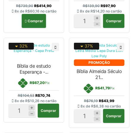
R$739,90
R$414,90
R$139,90
R$97,90
8x de
R$60,16
no cartão
8x de
R$14,20
no cartão
Comprar
Comprar
32%
37%
PROMOÇÃO
Bíblia de estudo
Bíblia Almeida Século
Esperança -...
21...
R$67,20
Pix
R$41,79
Pix
R$104,53
R$70,74
8x de
R$10,26
no cartão
R$76,19
R$43,99
8x de
R$6,38
no cartão
Comprar
Comprar