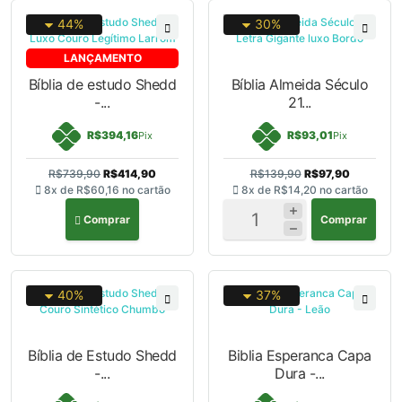
44%
30%
LANÇAMENTO
Bíblia de estudo Shedd
Bíblia Almeida Século
-...
21...
R$394,16
R$93,01
Pix
Pix
R$739,90
R$414,90
R$139,90
R$97,90
8x de
R$60,16
no cartão
8x de
R$14,20
no cartão
Comprar
Comprar
40%
37%
Bíblia de Estudo Shedd
Biblia Esperanca Capa
-...
Dura -...