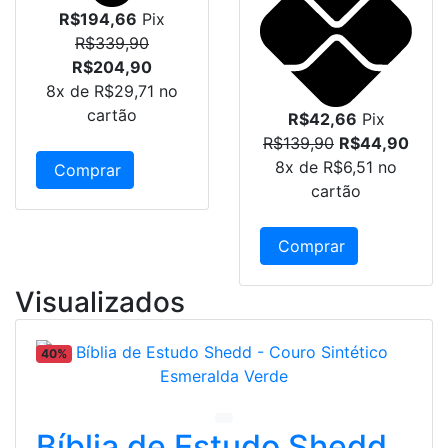
R$194,66
Pix
R$339,90
R$204,90
8x de
R$29,71
no
cartão
R$42,66
Pix
R$139,90
R$44,90
8x de
R$6,51
no
Comprar
cartão
Comprar
Visualizados
40%
Bíblia de Estudo Shedd