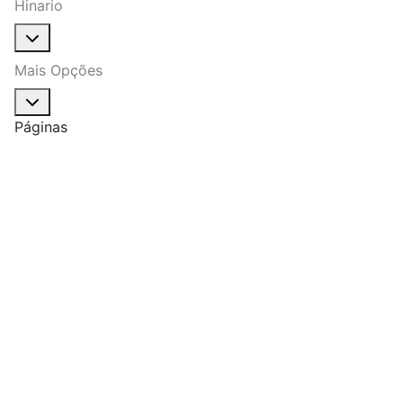
Hinario
Mais Opções
Páginas
Política de entrega
Pagamento
Programa Fidelidade
Quem Somos
Sobre Troca
Comprar no Atacado