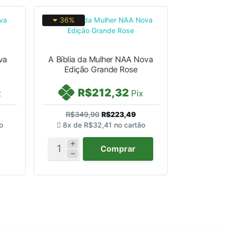
36%
va
A Bíblia da Mulher NAA Nova
Edição Grande Rose
R$212,32
x
Pix
R$349,90
R$223,49
o
8x de
R$32,41
no cartão
Comprar