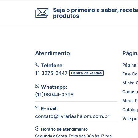
Seja o primeiro a saber, rece
produtos
Atendimento
Págin
Telefone:
Página I
11 3275-3447
Central de vendas
Fale C
Minha 
Whatsapp:
Cadast
(11)98944-0398
Meus P
E-mail:
Catálog
contato@livrariashalom.com.br
Vale pr
Horário de atendimento
Segunda à Sexta-Feira das 08h às 17 hrs