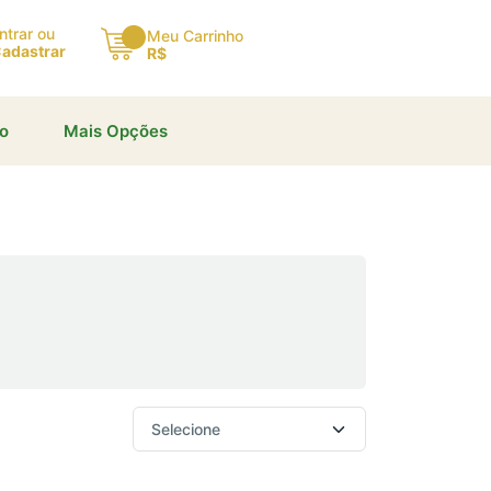
ntrar ou
Meu Carrinho
adastrar
R$
io
Mais Opções