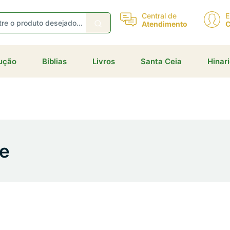
Central de
E
Atendimento
C
dução
Bíblias
Livros
Santa Ceia
Hinar
de