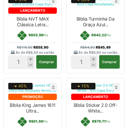
LANÇAMENTO
Bíblia NVT MAX
Biblia Turminha Da
Clássica Letra...
Graça Azul...
R$55,96
R$43,22
Pix
Pix
R$119,90
R$58,90
R$64,90
R$45,49
8x de
R$8,54
no cartão
8x de
R$6,60
no cartão
Comprar
Comprar
45%
15%
PROMOÇÃO
LANÇAMENTO
Bíblia King James 1611
Bíblia Sticker 2.0 Off-
Ultra...
White...
R$61,66
R$79,71
Pix
Pix