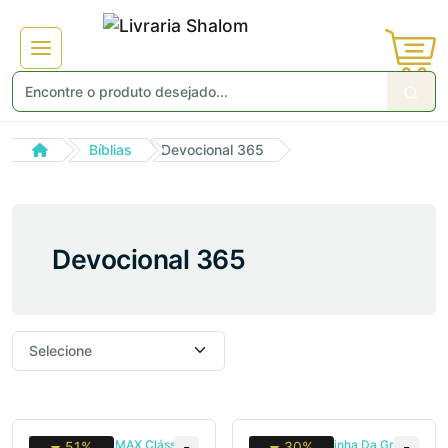
Não gosto de promoções!
Enviar
Bíblias
Devocional 365
Devocional 365
51%
30%