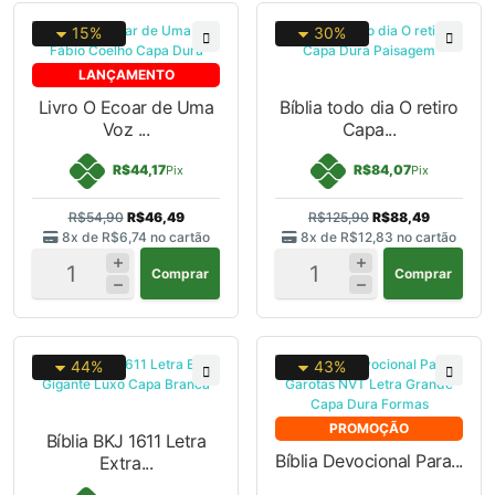
15%
30%
LANÇAMENTO
Livro O Ecoar de Uma
Bíblia todo dia O retiro
Voz ...
Capa...
R$44,17
R$84,07
Pix
Pix
R$54,90
R$46,49
R$125,90
R$88,49
8x de
R$6,74
no cartão
8x de
R$12,83
no cartão
Comprar
Comprar
44%
43%
PROMOÇÃO
Bíblia BKJ 1611 Letra
Bíblia Devocional Para...
Extra...