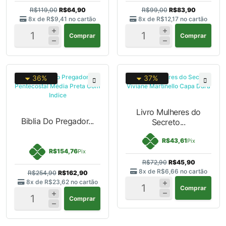
R$119,00
R$64,90
R$99,00
R$83,90
8x de
R$9,41
no cartão
8x de
R$12,17
no cartão
Comprar
Comprar
36%
37%
Livro Mulheres do
Biblia Do Pregador...
Secreto...
R$43,61
Pix
R$154,76
Pix
R$72,90
R$45,90
8x de
R$6,66
no cartão
R$254,90
R$162,90
8x de
R$23,62
no cartão
Comprar
Comprar