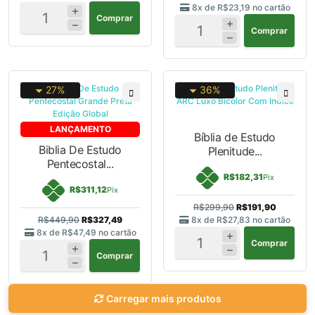
8x de
R$23,19
no cartão
Comprar
Comprar
27%
36%
LANÇAMENTO
Bíblia de Estudo
Biblia De Estudo
Plenitude...
Pentecostal...
R$182,31
Pix
R$311,12
Pix
R$299,90
R$191,90
R$449,90
R$327,49
8x de
R$27,83
no cartão
8x de
R$47,49
no cartão
Comprar
Comprar
Carregar mais produtos