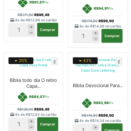
R$91,67
Pix
R$94,91
Pix
R$171,90
R$96,49
8x de
R$13,99
no cartão
R$174,90
R$99,90
8x de
R$14,49
no cartão
Comprar
Comprar
30%
43%
Bíblia todo dia O retiro
Bíblia Devocional Para...
Capa...
R$84,07
Pix
R$93,96
Pix
R$125,90
R$88,49
8x de
R$12,83
no cartão
R$174,90
R$98,90
8x de
R$14,34
no cartão
Comprar
Comprar