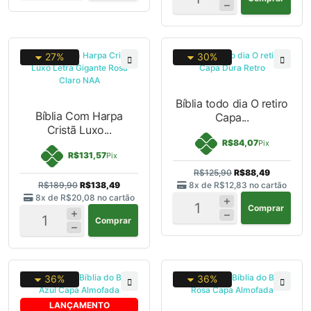
27%
30%
Bíblia todo dia O retiro
Bíblia Com Harpa
Capa...
Cristã Luxo...
R$84,07
Pix
R$131,57
Pix
R$125,90
R$88,49
R$189,90
R$138,49
8x de
R$12,83
no cartão
8x de
R$20,08
no cartão
Comprar
Comprar
36%
36%
LANÇAMENTO