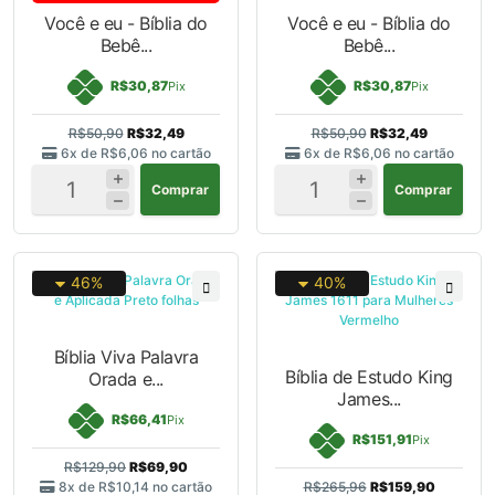
Você e eu - Bíblia do
Você e eu - Bíblia do
Bebê...
Bebê...
R$30,87
R$30,87
Pix
Pix
R$50,90
R$32,49
R$50,90
R$32,49
6x de
R$6,06
no cartão
6x de
R$6,06
no cartão
Comprar
Comprar
46%
40%
Bíblia Viva Palavra
Bíblia de Estudo King
Orada e...
James...
R$66,41
Pix
R$151,91
Pix
R$129,90
R$69,90
8x de
R$10,14
no cartão
R$265,96
R$159,90