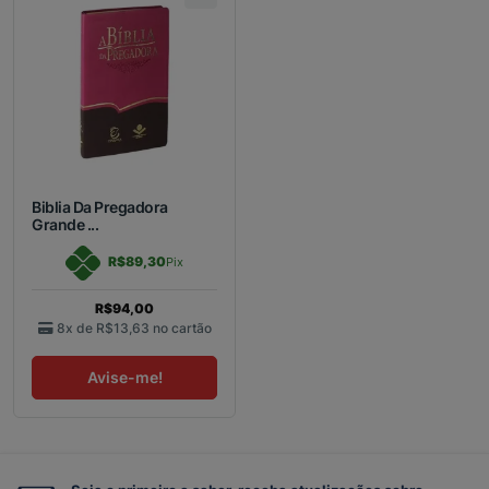
Biblia Da Pregadora
Grande ...
R$89,30
Pix
R$94,00
8x de
R$13,63
no cartão
Avise-me!