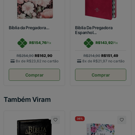
Bíblia da Pregadora...
Biblia Da Pregadora
Espanhol...
R$154,76
R$143,92
Pix
Pix
R$254,90
R$162,90
R$214,90
R$151,49
8x de
R$23,62
no cartão
8x de
R$21,97
no cartão
Comprar
Comprar
Também Viram
36%