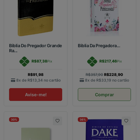
Biblia Do Pregador Grande
Biblia Da Pregadora...
Ra...
R$87,38
R$217,46
Pix
Pix
R$91,98
R$357,90
R$228,90
8x de
R$13,34
no cartão
8x de
R$33,19
no cartão
Avise-me!
Comprar
30%
36%