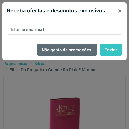
×
Receba ofertas e descontos exclusivos
Não gosto de promoções!
Enviar
Página Inicial
Bíblias
Biblia Da Pregadora Grande Ra Pink E Marrom