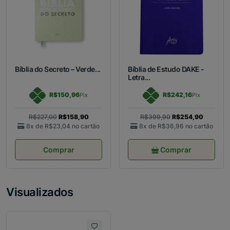
Bíblia do Secreto – Verde...
Bíblia de Estudo DAKE -
Letra...
R$150,96
R$242,16
Pix
Pix
R$227,00
R$158,90
R$399,90
R$254,90
8x de
R$23,04
no cartão
8x de
R$36,96
no cartão
Comprar
Comprar
Visualizados