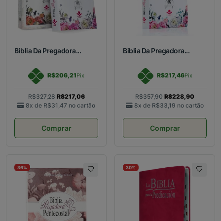
Biblia Da Pregadora...
Biblia Da Pregadora...
R$206,21
R$217,46
Pix
Pix
R$327,28
R$217,06
R$357,90
R$228,90
8x de
R$31,47
no cartão
8x de
R$33,19
no cartão
Comprar
Comprar
36%
30%