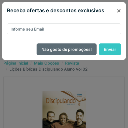
×
Receba ofertas e descontos exclusivos
Não gosto de promoções!
Enviar
Página Inicial
Mais Opções
Revista
Lições Bíblicas Discipulando Aluno Vol 02