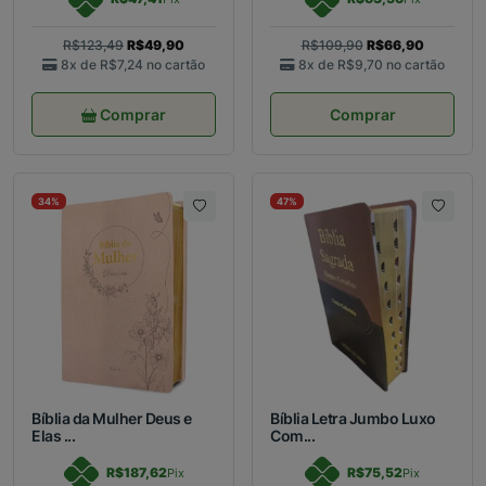
R$123,49
R$49,90
R$109,90
R$66,90
8x de
R$7,24
no cartão
8x de
R$9,70
no cartão
Comprar
Comprar
34%
47%
Bíblia da Mulher Deus e
Bíblia Letra Jumbo Luxo
Elas ...
Com...
R$187,62
R$75,52
Pix
Pix