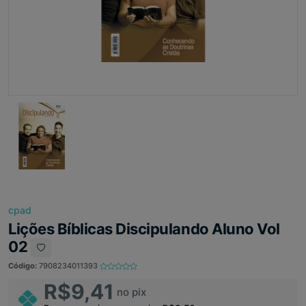
cpad
Lições Bíblicas Discipulando Aluno Vol
02
Código:
7908234011393
R$9,41
no pix