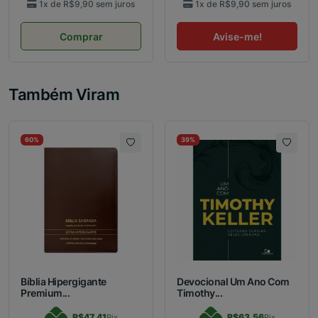
1x de
R$9,90
sem juros
1x de
R$9,90
sem juros
Comprar
Avise-me!
Também Viram
60%
39%
Bíblia Hipergigante
Devocional Um Ano Com
Premium...
Timothy...
R$47,41
R$63,56
Pix
Pix