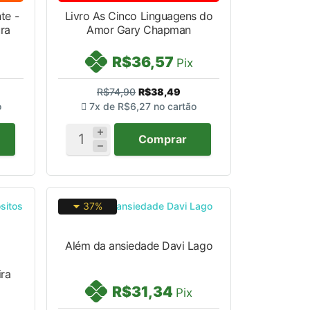
te -
Livro As Cinco Linguagens do
ra
Amor Gary Chapman
R$36,57
Pix
R$74,90
R$38,49
o
7x de
R$6,27
no cartão
Comprar
37%
Além da ansiedade Davi Lago
ira
R$31,34
Pix