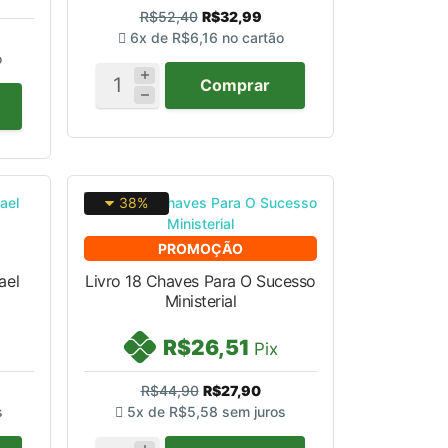
R$52,40
R$32,99
6x de
R$6,16
no cartão
o
Comprar
38%
PROMOÇÃO
ael
Livro 18 Chaves Para O Sucesso
Ministerial
R$26,51
Pix
R$44,90
R$27,90
s
5x de
R$5,58
sem juros