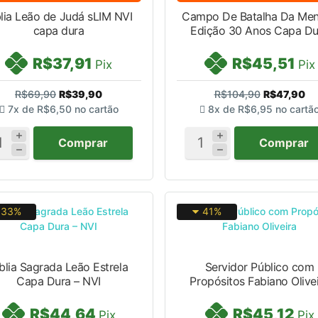
blia Leão de Judá sLIM NVI
Campo De Batalha Da Men
capa dura
Edição 30 Anos Capa Du
R$37,91
R$45,51
Pix
Pix
R$69,90
R$39,90
R$104,90
R$47,90
7x de
R$6,50
no cartão
8x de
R$6,95
no cartã
Comprar
Comprar
33%
41%
blia Sagrada Leão Estrela
Servidor Público com
Capa Dura – NVI
Propósitos Fabiano Olive
R$44,64
R$45,12
Pix
Pix