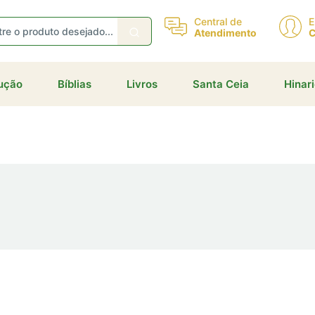
eceba ofertas e descontos exclusivos
Central de
E
Atendimento
C
dução
Bíblias
Livros
Santa Ceia
Hinar
Não gosto de promoções!
Enviar