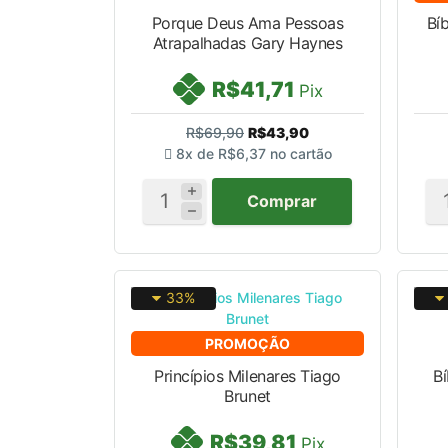
Porque Deus Ama Pessoas
Bí
Atrapalhadas Gary Haynes
R$41,71
Pix
R$69,90
R$43,90
8x de
R$6,37
no cartão
Comprar
33%
PROMOÇÃO
Princípios Milenares Tiago
Bí
Brunet
R$39,81
Pix