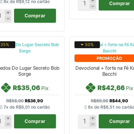
8x de
R$9,12
no cartão
Comprar
Comprar
35%
50%
PROMOÇÃO
edos Do Lugar Secreto Bob
Devocional + forte na Fé K
Sorge
Bacchi
R$35,06
R$42,66
Pix
Pix
R$56,90
R$36,90
R$89,90
R$44,90
7x de
R$6,01
no cartão
8x de
R$6,51
no cartã
Comprar
Comprar