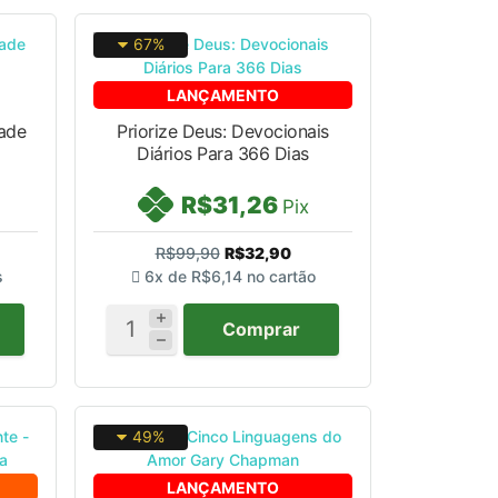
67%
LANÇAMENTO
dade
Priorize Deus: Devocionais
Diários Para 366 Dias
R$31,26
Pix
R$99,90
R$32,90
s
6x de
R$6,14
no cartão
Comprar
49%
LANÇAMENTO