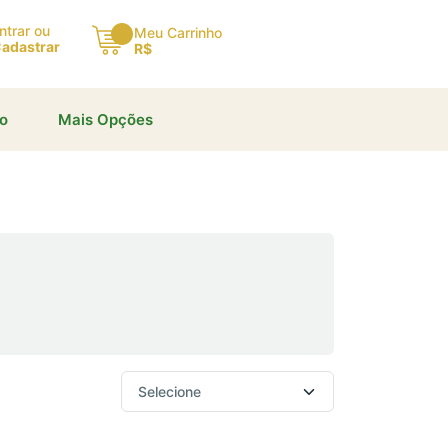
×
ntrar ou
Meu Carrinho
adastrar
R$
io
Mais Opções