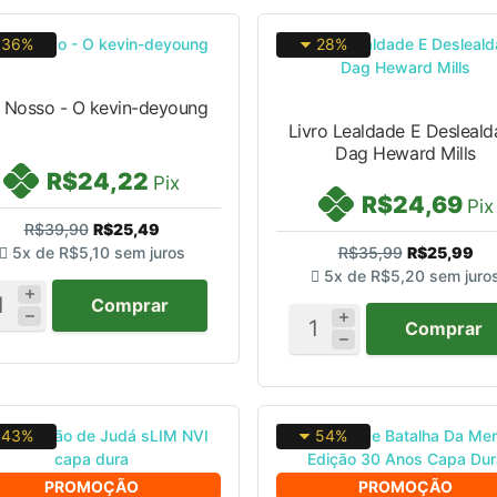
36%
28%
i Nosso - O kevin-deyoung
Livro Lealdade E Desleal
Dag Heward Mills
R$24,22
Pix
R$24,69
Pix
R$39,90
R$25,49
5x de
R$5,10
sem juros
R$35,99
R$25,99
5x de
R$5,20
sem juro
Comprar
Comprar
43%
54%
PROMOÇÃO
PROMOÇÃO