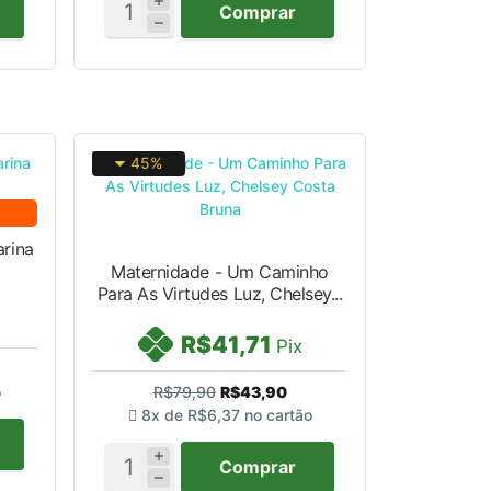
Comprar
45%
arina
Maternidade - Um Caminho
Para As Virtudes Luz, Chelsey...
R$41,71
Pix
o
R$79,90
R$43,90
8x de
R$6,37
no cartão
Comprar