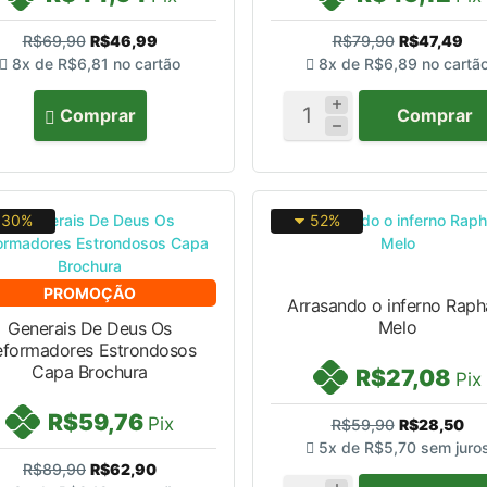
R$69,90
R$46,99
R$79,90
R$47,49
8x de
R$6,81
no cartão
8x de
R$6,89
no cartã
Comprar
Comprar
30%
52%
PROMOÇÃO
Arrasando o inferno Raph
Melo
Generais De Deus Os
eformadores Estrondosos
Capa Brochura
R$27,08
Pix
R$59,76
Pix
R$59,90
R$28,50
5x de
R$5,70
sem juro
R$89,90
R$62,90