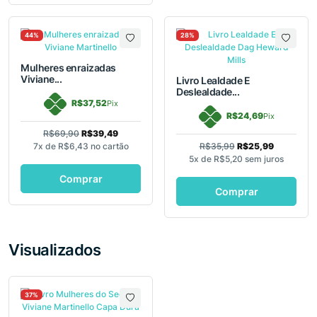
44%
28%
Mulheres enraizadas
Viviane...
Livro Lealdade E
Deslealdade...
R$37,52
Pix
R$24,69
Pix
R$69,90
R$39,49
7x de
R$6,43
no cartão
R$35,99
R$25,99
5x de
R$5,20
sem juros
Comprar
Comprar
Visualizados
37%