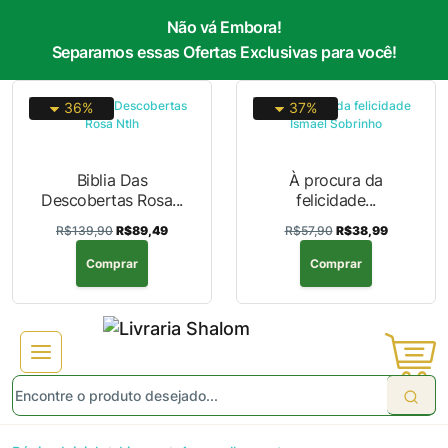
Não vá Embora!
Separamos essas Ofertas Exclusivas para você!
36%
37%
Biblia Das
À procura da
Descobertas Rosa...
felicidade...
R$139,90
R$89,49
R$57,90
R$38,99
Comprar
Comprar