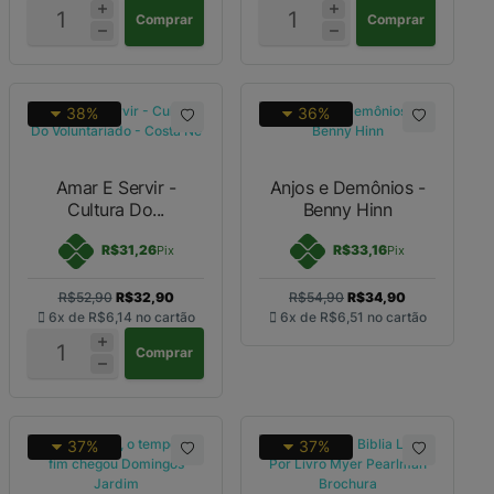
Comprar
Comprar
38%
36%
Amar E Servir -
Anjos e Demônios -
Cultura Do...
Benny Hinn
R$31,26
R$33,16
Pix
Pix
R$52,90
R$32,90
R$54,90
R$34,90
6x de
R$6,14
no cartão
6x de
R$6,51
no cartão
Comprar
37%
37%