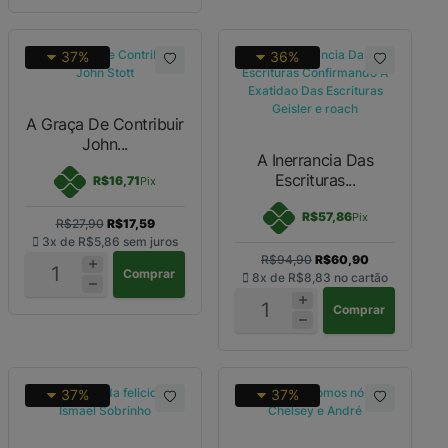
37%
36%
A Graça De Contribuir
John...
A Inerrancia Das
Escrituras...
R$16,71
Pix
R$57,86
Pix
R$27,90
R$17,59
3x de
R$5,86
sem juros
R$94,90
R$60,90
Comprar
8x de
R$8,83
no cartão
Comprar
37%
37%