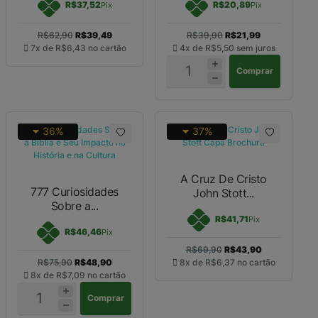
R$37,52
R$20,89
Pix
Pix
R$62,90
R$39,49
R$39,90
R$21,99
7x de
R$6,43
no cartão
4x de
R$5,50
sem juros
Comprar
36%
37%
A Cruz De Cristo
777 Curiosidades
John Stott...
Sobre a...
R$41,71
Pix
R$46,46
Pix
R$69,90
R$43,90
R$75,90
R$48,90
8x de
R$6,37
no cartão
8x de
R$7,09
no cartão
Comprar