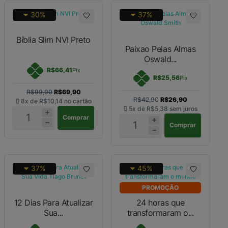
30%
37%
Bíblia Slim NVI Preto
Paixao Pelas Almas
Oswald...
R$66,41
Pix
R$25,56
Pix
R$99,90
R$69,90
R$42,90
R$26,90
8x de
R$10,14
no cartão
5x de
R$5,38
sem juros
Comprar
Comprar
37%
45%
PROMOÇÃO
12 Dias Para Atualizar
24 horas que
Sua...
transformaram o...