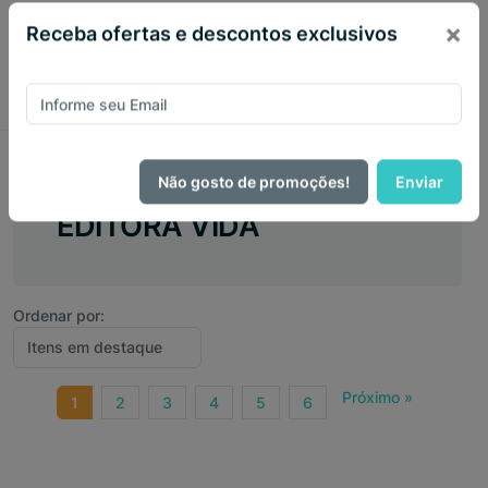
×
Receba ofertas e descontos exclusivos
Não gosto de promoções!
Enviar
EDITORA VIDA
Ordenar por:
Próximo »
1
2
3
4
5
6