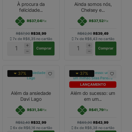
À procura da
Ainda somos nós,
felicidade...
Chelsey e...
R$37,04
R$37,52
Pix
Pix
R$57,90
R$38,99
R$62,90
R$39,49
7x de
R$6,35
no cartão
7x de
R$6,43
no cartão
Comprar
Comprar
37%
37%
LANÇAMENTO
Além da ansiedade
Além do sucesso: um
Davi Lago
em um...
R$31,34
R$41,79
Pix
Pix
R$52,40
R$32,99
R$69,90
R$43,99
6x de
R$6,16
no cartão
8x de
R$6,38
no cartão