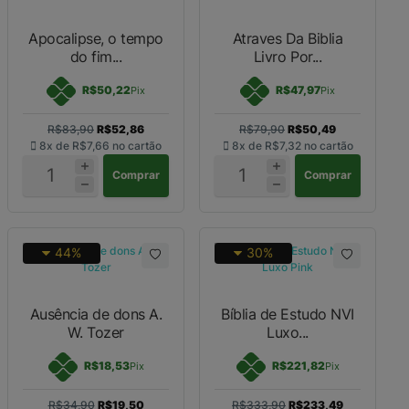
Apocalipse, o tempo
Atraves Da Biblia
do fim...
Livro Por...
R$50,22
R$47,97
Pix
Pix
R$83,90
R$52,86
R$79,90
R$50,49
8x de
R$7,66
no cartão
8x de
R$7,32
no cartão
Comprar
Comprar
44%
30%
Ausência de dons A.
Bíblia de Estudo NVI
W. Tozer
Luxo...
R$18,53
R$221,82
Pix
Pix
R$34,90
R$19,50
R$333,90
R$233,49