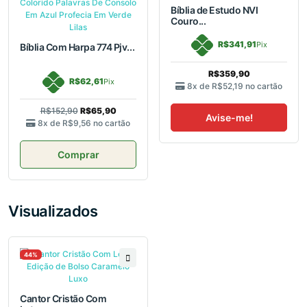
Bíblia de Estudo NVI
Couro...
R$341,91
Pix
Bíblia Com Harpa 774 Pjv...
R$359,90
R$62,61
Pix
8x de
R$52,19
no cartão
R$152,90
R$65,90
Avise-me!
8x de
R$9,56
no cartão
Comprar
Visualizados
44%
Cantor Cristão Com