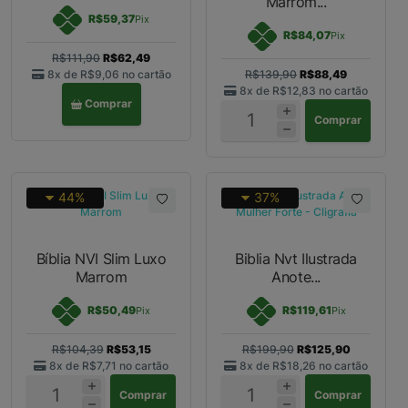
Marrom...
R$59,37
Pix
R$84,07
Pix
R$111,90
R$62,49
8x de
R$9,06
no cartão
R$139,90
R$88,49
8x de
R$12,83
no cartão
Comprar
Comprar
44%
37%
Bíblia NVI Slim Luxo
Biblia Nvt Ilustrada
Marrom
Anote...
R$50,49
R$119,61
Pix
Pix
R$104,39
R$53,15
R$199,90
R$125,90
8x de
R$7,71
no cartão
8x de
R$18,26
no cartão
Comprar
Comprar