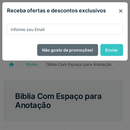
×
Receba ofertas e descontos exclusivos
Não gosto de promoções!
Enviar
Bíblias
Biblia Com Espaço para Anotação
Biblia Com Espaço para
Anotação