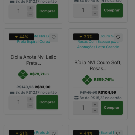
8x de
R$10,14
no cartão
8x de
R$12,17
no cartão
Comprar
Comprar
44%
30%
Biblia Anote Nvi Leão
Bíblia NVI Couro Soft,
Preta...
Rosas...
R$79,71
Pix
R$99,74
Pix
R$149,96
R$83,90
8x de
R$12,17
no cartão
R$149,90
R$104,99
8x de
R$15,22
no cartão
Comprar
Comprar
21%
44%