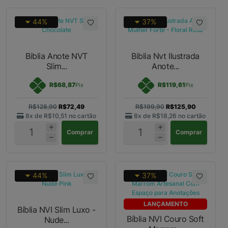
44%
37%
Biblia Anote NVT
Biblia Nvt Ilustrada
Slim...
Anote...
R$68,87
R$119,61
Pix
Pix
R$128,90
R$72,49
R$199,90
R$125,90
8x de
R$10,51
no cartão
8x de
R$18,26
no cartão
Comprar
Comprar
44%
37%
LANÇAMENTO
Bíblia NVI Slim Luxo -
Bíblia NVI Couro Soft
Nude...