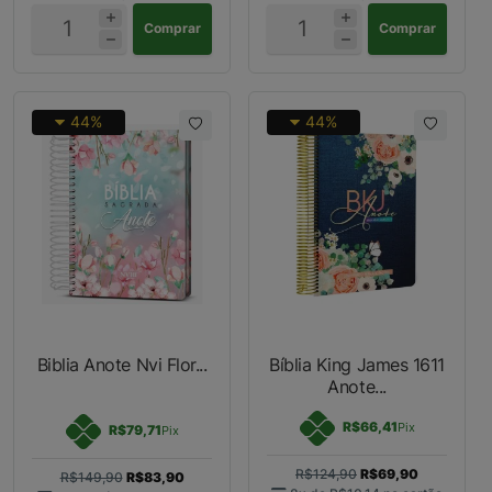
Comprar
Comprar
44%
44%
Biblia Anote Nvi Flor...
Bíblia King James 1611
Anote...
R$66,41
Pix
R$79,71
Pix
R$124,90
R$69,90
R$149,90
R$83,90