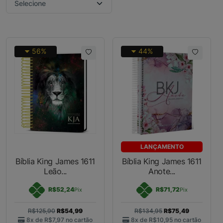
56%
44%
LANÇAMENTO
Bíblia King James 1611
Bíblia King James 1611
Leão...
Anote...
R$52,24
R$71,72
Pix
Pix
R$125,90
R$54,99
R$134,95
R$75,49
8x de
R$7,97
no cartão
8x de
R$10,95
no cartão