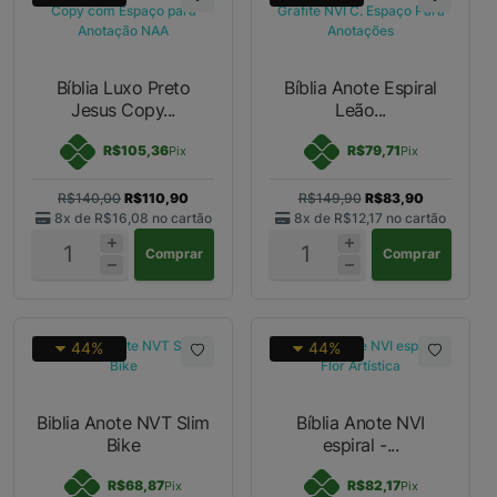
Bíblia Luxo Preto
Bíblia Anote Espiral
Jesus Copy...
Leão...
R$105,36
R$79,71
Pix
Pix
R$140,00
R$110,90
R$149,90
R$83,90
8x de
R$16,08
no cartão
8x de
R$12,17
no cartão
Comprar
Comprar
44%
44%
Biblia Anote NVT Slim
Bíblia Anote NVI
Bike
espiral -...
R$68,87
R$82,17
Pix
Pix