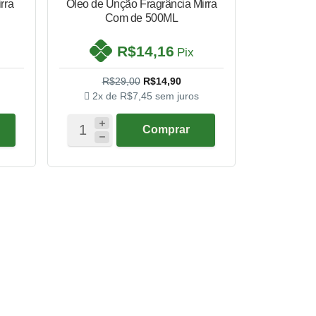
rra
Óleo de Unção Fragrância Mirra
Com de 500ML
R$14,16
Pix
R$29,00
R$14,90
2x de
R$7,45
sem juros
Comprar