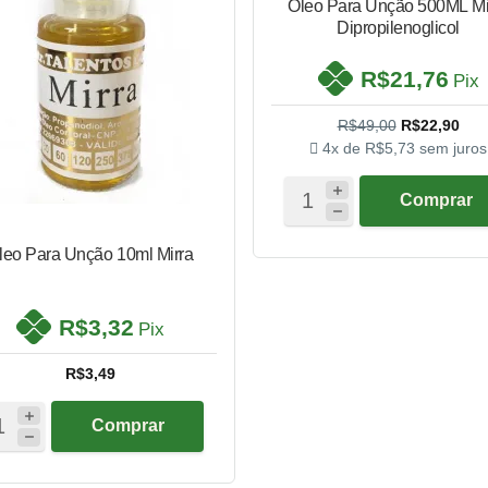
Óleo Para Unção 500ML Mi
Dipropilenoglicol
R$21,76
Pix
R$49,00
R$22,90
4x de
R$5,73
sem juros
Comprar
leo Para Unção 10ml Mirra
R$3,32
Pix
R$3,49
Comprar