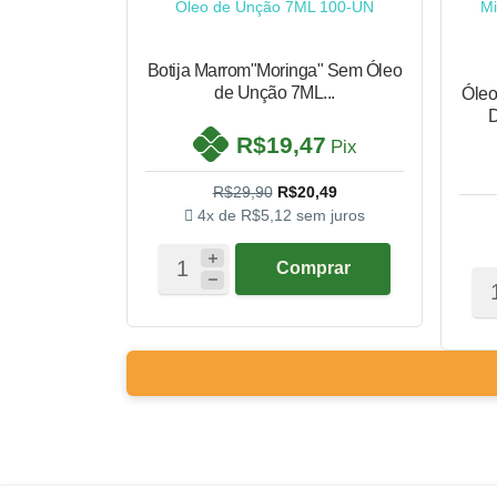
Botija Marrom"Moringa" Sem Óleo
de Unção 7ML...
Óleo
D
R$19,47
Pix
R$29,90
R$20,49
4x de
R$5,12
sem juros
Comprar