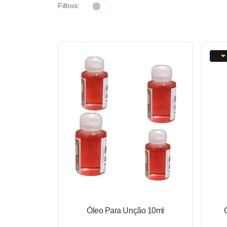
Filtros:
Óleo Para Unção 10ml