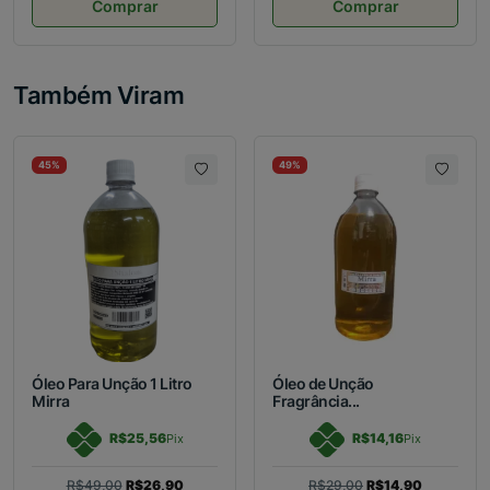
Comprar
Comprar
Também Viram
45%
49%
Óleo Para Unção 1 Litro
Óleo de Unção
Mirra
Fragrância...
R$25,56
R$14,16
Pix
Pix
R$49,00
R$26,90
R$29,00
R$14,90