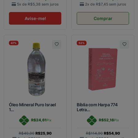
5x de
R$5,38
sem juros
2x de
R$7,45
sem juros
Avise-me!
Comprar
47%
52%
Óleo Mineral Puro Israel
Bíblia com Harpa 774
1...
Letra...
R$24,61
R$52,16
Pix
Pix
R$49,00
R$25,90
R$114,90
R$54,90