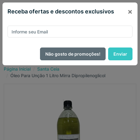
×
Receba ofertas e descontos exclusivos
Não gosto de promoções!
Enviar
Página Inicial
Santa Ceia
Óleo Para Unção 1 Litro Mirra Dipropilenoglicol