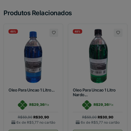
Produtos Relacionados
48%
48%
Oleo Para Uncao 1 Litro...
Oleo Para Uncao 1 Litro
Nardo...
R$29,36
R$29,36
Pix
Pix
R$59,90
R$30,90
R$59,00
R$30,90
6x de
R$5,77
no cartão
6x de
R$5,77
no cartão