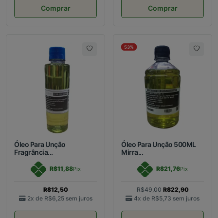
Comprar
Comprar
53%
Óleo Para Unção
Óleo Para Unção 500ML
Fragrância...
Mirra...
R$11,88
R$21,76
Pix
Pix
R$12,50
R$49,00
R$22,90
2x de
R$6,25
sem juros
4x de
R$5,73
sem juros