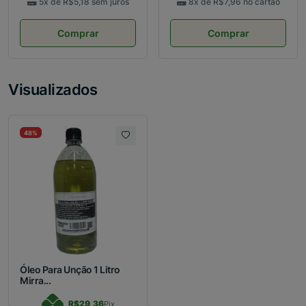
5x de
R$5,18
sem juros
8x de
R$7,96
no cartão
Comprar
Comprar
Visualizados
48%
Óleo Para Unção 1 Litro
Mirra...
R$29,36
Pix