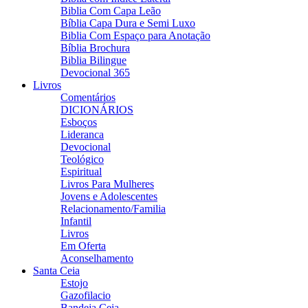
Biblia Com Capa Leão
Bíblia Capa Dura e Semi Luxo
Biblia Com Espaço para Anotação
Bíblia Brochura
Biblia Bilingue
Devocional 365
Livros
Comentários
DICIONÁRIOS
Esboços
Lideranca
Devocional
Teológico
Espiritual
Livros Para Mulheres
Jovens e Adolescentes
Relacionamento/Familia
Infantil
Livros
Em Oferta
Aconselhamento
Santa Ceia
Estojo
Gazofilacio
Bandeja Ceia