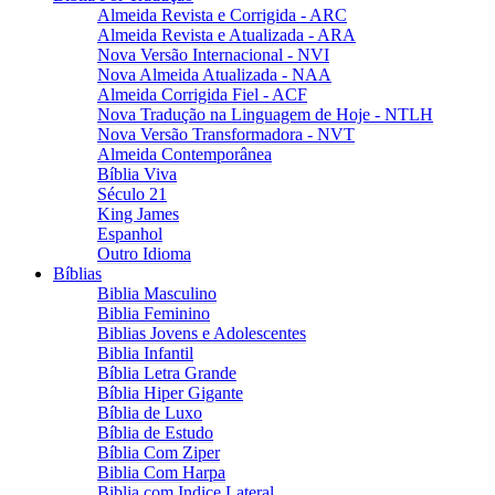
Almeida Revista e Corrigida - ARC
Almeida Revista e Atualizada - ARA
Nova Versão Internacional - NVI
Nova Almeida Atualizada - NAA
Almeida Corrigida Fiel - ACF
Nova Tradução na Linguagem de Hoje - NTLH
Nova Versão Transformadora - NVT
Almeida Contemporânea
Bíblia Viva
Século 21
King James
Espanhol
Outro Idioma
Bíblias
Biblia Masculino
Biblia Feminino
Biblias Jovens e Adolescentes
Biblia Infantil
Bíblia Letra Grande
Bíblia Hiper Gigante
Bíblia de Luxo
Bíblia de Estudo
Bíblia Com Ziper
Biblia Com Harpa
Biblia com Indice Lateral