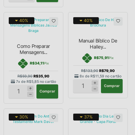
40%
40%
Manual Bíblico De
Como Preparar
Halley...
Mensagens...
R$75,91
Pix
R$34,11
Pix
R$133,90
R$79,90
R$59,90
R$35,90
8x de
R$11,59
no cartão
7x de
R$5,85
no cartão
Comprar
Comprar
30%
37%