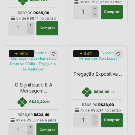
8x de
R$11,67
no cartão
Comprar
R$87,90
R$55,90
8x de
R$8,11
no cartão
Comprar
36%
44%
Pregação Expositiva ...
O Significado E A
Mensagem...
R$36,96
Pix
R$22,32
Pix
R$68,90
R$38,90
7x de
R$6,34
no cartão
R$36,90
R$23,49
Comprar
4x de
R$5,87
sem juros
Comprar