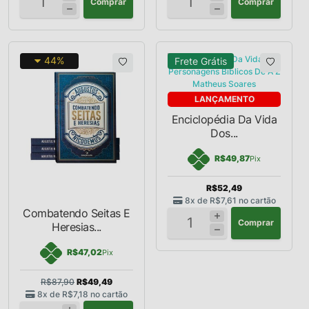
Comprar
Comprar
44%
Frete Grátis
LANÇAMENTO
Enciclopédia Da Vida
Dos...
R$49,87
Pix
R$52,49
8x de
R$7,61
no cartão
Combatendo Seitas E
Comprar
Heresias...
R$47,02
Pix
R$87,90
R$49,49
8x de
R$7,18
no cartão