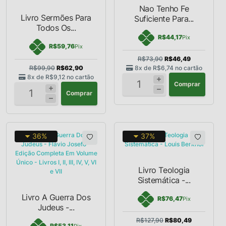
Nao Tenho Fe
Livro Sermões Para
Suficiente Para...
Todos Os...
R$44,17
Pix
R$59,76
Pix
R$73,90
R$46,49
R$99,90
R$62,90
8x de
R$6,74
no cartão
8x de
R$9,12
no cartão
Comprar
Comprar
36%
37%
Livro Teologia
Sistemática -...
Livro A Guerra Dos
R$76,47
Pix
Judeus -...
R$127,90
R$80,49
R$53,11
Pix