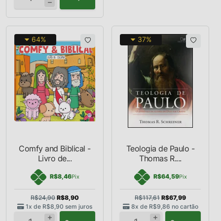
64%
37%
Comfy and Biblical -
Teologia de Paulo -
Livro de...
Thomas R....
R$8,46
R$64,59
Pix
Pix
R$24,90
R$8,90
R$117,61
R$67,99
1x de
R$8,90
sem juros
8x de
R$9,86
no cartão