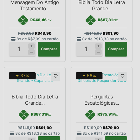
Mensagem Do Antigo
Biblia Todo Dia Letra
Testamento...
Grande...
R$46,46
R$87,31
Pix
Pix
R$69,90
R$48,90
R$145,90
R$91,90
8x de
R$7,09
no cartão
8x de
R$13,33
no cartão
Comprar
Comprar
37%
58%
Biblia Todo Dia Letra
Perguntas
Grande...
Escatológicas...
R$87,31
R$75,91
Pix
Pix
R$145,90
R$91,90
R$190,00
R$79,90
8x de
R$13,33
no cartão
8x de
R$11,59
no cartão