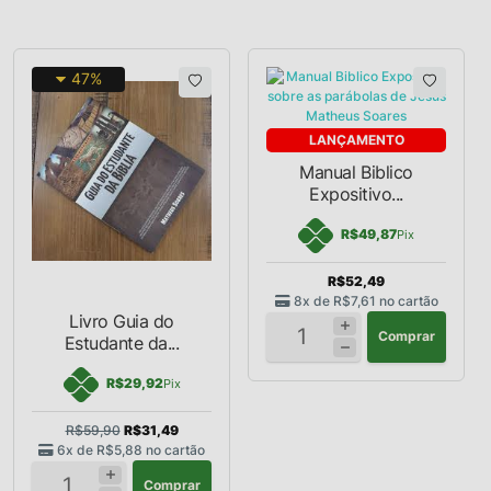
47%
LANÇAMENTO
Manual Biblico
Expositivo...
R$49,87
Pix
R$52,49
8x de
R$7,61
no cartão
Livro Guia do
Comprar
Estudante da...
R$29,92
Pix
R$59,90
R$31,49
6x de
R$5,88
no cartão
Comprar