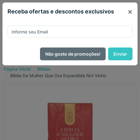
×
Receba ofertas e descontos exclusivos
Não gosto de promoções!
Enviar
Página Inicial
Bíblias
Bíblia Da Mulher Que Ora Expandida Nvt Vinho