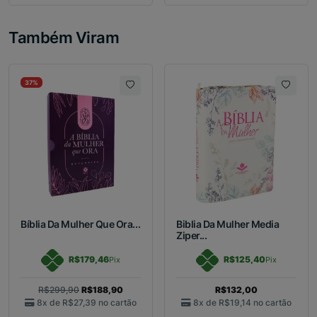
Também Viram
37%
Bíblia Da Mulher Que Ora...
Biblia Da Mulher Media
Ziper...
R$179,46
R$125,40
Pix
Pix
R$299,90
R$188,90
R$132,00
8x de
R$27,39
no cartão
8x de
R$19,14
no cartão