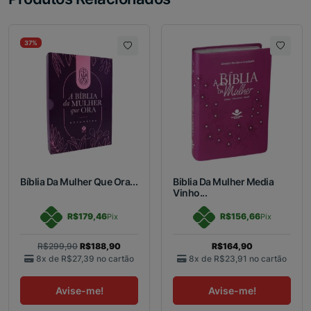
37%
Bíblia Da Mulher Que Ora...
Biblia Da Mulher Media
Vinho...
R$179,46
R$156,66
Pix
Pix
R$299,90
R$188,90
R$164,90
8x de
R$27,39
no cartão
8x de
R$23,91
no cartão
Avise-me!
Avise-me!