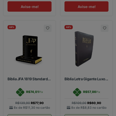
Avise-me!
Avise-me!
44%
44%
Bíblia JFA 1819 Standard...
Biblia Letra Gigante Luxo...
R$74,01
R$57,86
Pix
Pix
R$139,90
R$77,90
R$109,00
R$60,90
8x de
R$11,30
no cartão
8x de
R$8,83
no cartão