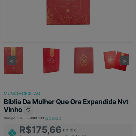
<
<
>
>
MUNDO-CRISTAO
Bíblia Da Mulher Que Ora Expandida Nvt
Vinho
Código:
9786559880133
R$175,66
no pix