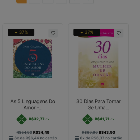
37%
37%
As 5 Linguagens Do
30 Dias Para Tornar
Amor -...
Se Uma...
R$32,77
R$41,71
Pix
Pix
R$54,90
R$34,49
R$69,90
R$43,90
6x de
R$6,44
no cartão
8x de
R$6,37
no cartão