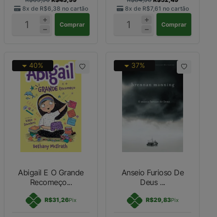
8x de
R$6,38
no cartão
8x de
R$7,61
no cartão
Comprar
Comprar
40%
37%
Abigail E O Grande
Anseio Furioso De
Recomeço...
Deus ...
R$31,26
R$29,83
Pix
Pix