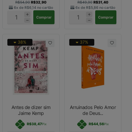
R$54,90
R$32,90
R$49,90
R$31,40
6x de
R$6,14
no cartão
6x de
R$5,86
no cartão
Comprar
Comprar
38%
37%
Antes de dizer sim
Arruinados Pelo Amor
Jaime Kemp
de Deus...
R$38,47
R$44,56
Pix
Pix