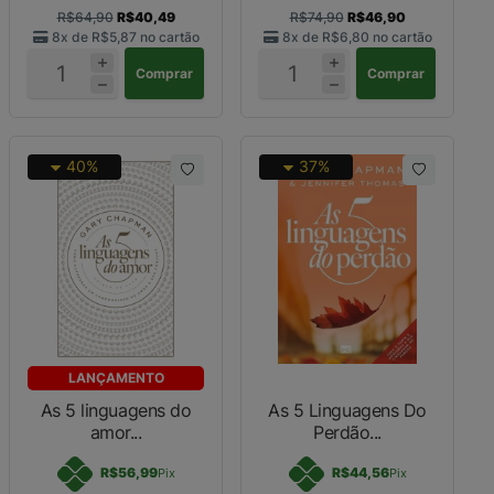
R$64,90
R$40,49
R$74,90
R$46,90
8x de
R$5,87
no cartão
8x de
R$6,80
no cartão
Comprar
Comprar
40%
37%
LANÇAMENTO
As 5 linguagens do
As 5 Linguagens Do
amor...
Perdão...
R$56,99
R$44,56
Pix
Pix