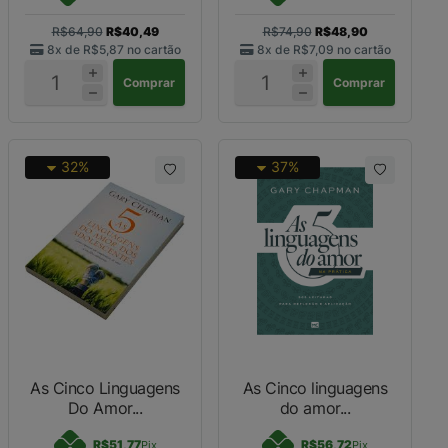
R$64,90
R$40,49
R$74,90
R$48,90
8x de
R$5,87
no cartão
8x de
R$7,09
no cartão
Comprar
Comprar
32%
37%
As Cinco Linguagens
As Cinco linguagens
Do Amor...
do amor...
R$51,77
R$56,72
Pix
Pix