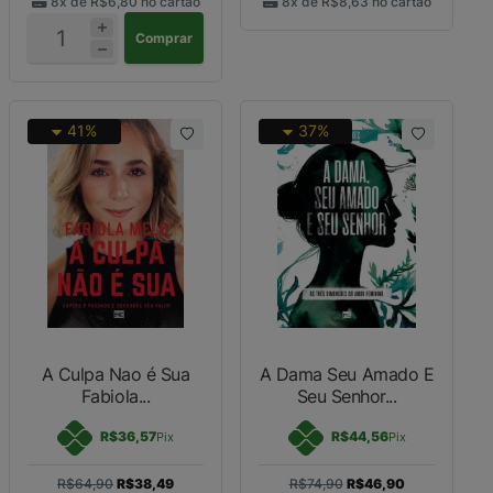
8x de
R$6,80
no cartão
8x de
R$8,63
no cartão
Comprar
41%
37%
A Culpa Nao é Sua
A Dama Seu Amado E
Fabiola...
Seu Senhor...
R$36,57
R$44,56
Pix
Pix
R$64,90
R$38,49
R$74,90
R$46,90