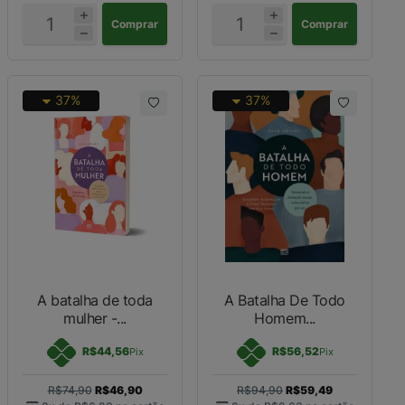
Comprar
Comprar
37%
37%
A batalha de toda
A Batalha De Todo
mulher -...
Homem...
R$44,56
R$56,52
Pix
Pix
R$74,90
R$46,90
R$94,90
R$59,49