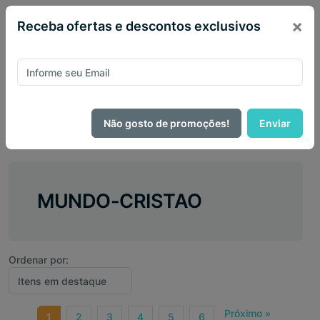
×
Receba ofertas e descontos exclusivos
Não gosto de promoções!
Enviar
MUNDO-CRISTAO
Ordenar por:
Próximo »
1
2
3
4
5
6