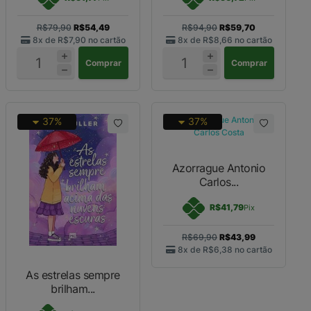
R$79,90
R$54,49
R$94,90
R$59,70
8x de
R$7,90
no cartão
8x de
R$8,66
no cartão
Comprar
Comprar
37%
37%
Azorrague Antonio
Carlos...
R$41,79
Pix
R$69,90
R$43,99
8x de
R$6,38
no cartão
As estrelas sempre
brilham...