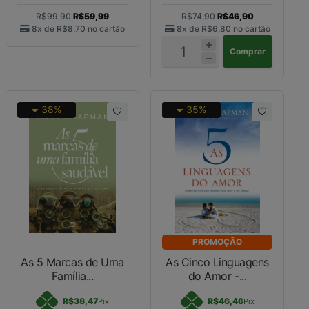
R$99,90
R$59,99
R$74,90
R$46,90
8x de
R$8,70
no cartão
8x de
R$6,80
no cartão
Comprar
38%
35%
PROMOÇÃO
As 5 Marcas de Uma
As Cinco Linguagens
Família...
do Amor -...
R$38,47
R$46,46
Pix
Pix