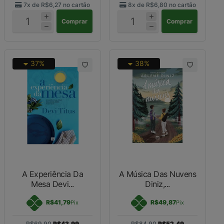
7x de
R$6,27
no cartão
8x de
R$6,80
no cartão
Comprar
Comprar
37%
38%
A Experiência Da
A Música Das Nuvens
Mesa Devi...
Diniz,...
R$41,79
R$49,87
Pix
Pix
R$69,90
R$43,99
R$84,90
R$52,49