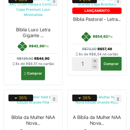
LANÇAMENTO
Bíblia Pastoral - Letra...
Bíblia Luxo Letra
Gigante ...
R$54,62
Pix
R$42,66
Pix
R$73,00
R$57,49
8x de
R$8,34
no cartão
R$139,90
R$44,90
Comprar
8x de
R$6,51
no cartão
Comprar
36%
36%
Bíblia da Mulher NAA
A Bíblia da Mulher NAA
Nova...
Nova...