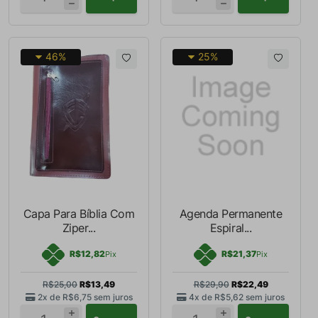
46%
25%
Capa Para Bíblia Com
Agenda Permanente
Ziper...
Espiral...
R$12,82
R$21,37
Pix
Pix
R$25,00
R$13,49
R$29,90
R$22,49
2x de
R$6,75
sem juros
4x de
R$5,62
sem juros