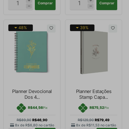
Comprar
Comprar
48%
39%
Planner Devocional
Planner Estações
Dos 4...
Stamp Capa...
R$44,56
R$75,52
Pix
Pix
R$89,90
R$46,90
R$129,90
R$79,49
8x de
R$6,80
no cartão
8x de
R$11,53
no cartão