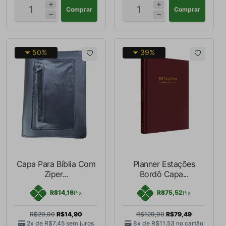
Comprar
Comprar
50%
39%
Capa Para Bíblia Com
Planner Estações
Ziper...
Bordô Capa...
R$14,16
R$75,52
Pix
Pix
R$29,90
R$14,90
R$129,90
R$79,49
2x de
R$7,45
sem juros
8x de
R$11,53
no cartão