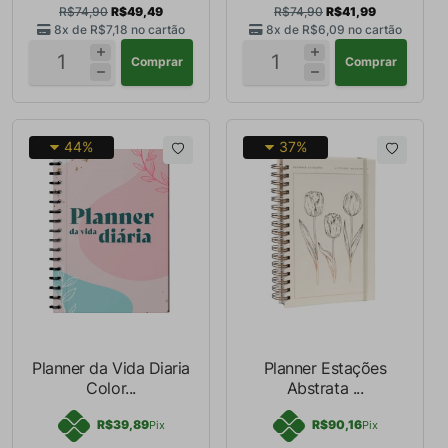
R$74,90
R$49,49
R$74,90
R$41,99
8x de
R$7,18
no cartão
8x de
R$6,09
no cartão
Comprar
Comprar
44%
37%
Planner da Vida Diaria
Planner Estações
Color...
Abstrata ...
R$39,89
R$90,16
Pix
Pix