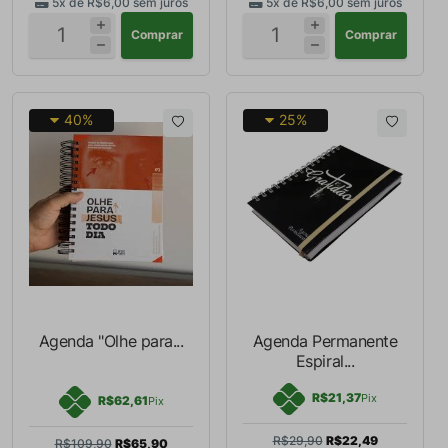
5x de
R$6,00
sem juros
5x de
R$6,00
sem juros
Comprar
Comprar
40%
25%
Agenda "Olhe para...
Agenda Permanente
Espiral...
R$21,37
Pix
R$62,61
Pix
R$29,90
R$22,49
R$109,90
R$65,90