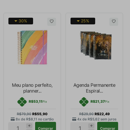
30%
25%
Meu plano perfeito,
Agenda Permanente
planner...
Espiral...
R$53,11
R$21,37
Pix
Pix
R$79,90
R$55,90
R$29,90
R$22,49
8x de
R$8,11
no cartão
4x de
R$5,62
sem juros
Comprar
Comprar