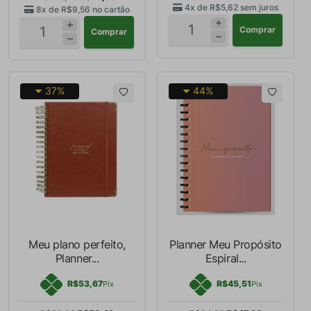
4x de
R$5,62
sem juros
8x de
R$9,56
no cartão
Comprar
Comprar
37%
44%
Meu plano perfeito,
Planner Meu Propósito
Planner...
Espiral...
R$53,67
R$45,51
Pix
Pix