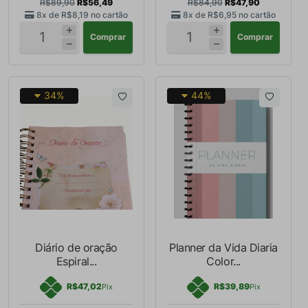
R$89,90
R$56,49
R$84,90
R$47,90
8x de
R$8,19
no cartão
8x de
R$6,95
no cartão
Comprar
Comprar
34%
44%
Diário de oração
Planner da Vida Diaria
Espiral...
Color...
R$47,02
R$39,89
Pix
Pix