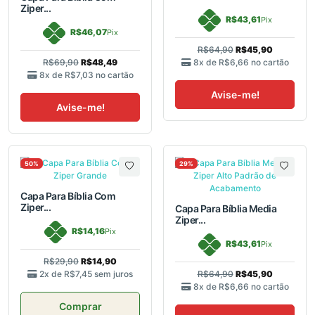
Ziper...
R$43,61
Pix
R$46,07
Pix
R$64,90
R$45,90
R$69,90
R$48,49
8x de
R$6,66
no cartão
8x de
R$7,03
no cartão
Avise-me!
Avise-me!
50%
29%
Capa Para Bíblia Com
Ziper...
Capa Para Bíblia Media
Ziper...
R$14,16
Pix
R$43,61
Pix
R$29,90
R$14,90
2x de
R$7,45
sem juros
R$64,90
R$45,90
8x de
R$6,66
no cartão
Comprar