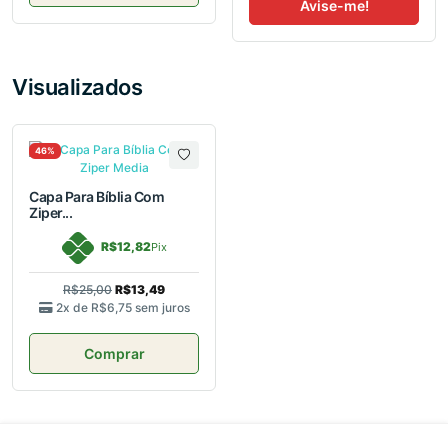
Avise-me!
Visualizados
46%
Capa Para Bíblia Com
Ziper...
R$12,82
Pix
R$25,00
R$13,49
2x de
R$6,75
sem juros
Comprar