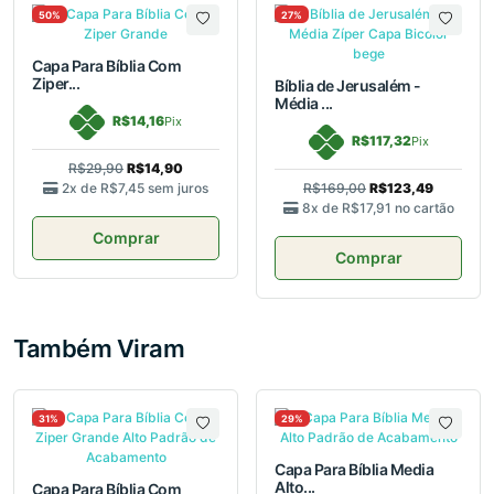
50%
27%
Capa Para Bíblia Com
Ziper...
Bíblia de Jerusalém -
Média ...
R$14,16
Pix
R$117,32
Pix
R$29,90
R$14,90
2x de
R$7,45
sem juros
R$169,00
R$123,49
8x de
R$17,91
no cartão
Comprar
Comprar
Também Viram
31%
29%
Capa Para Bíblia Media
Alto...
Capa Para Bíblia Com