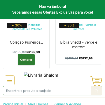
Não vá Embora!
Separamos essas Ofertas Exclusivas para você!
30%
30%
Coleção Pioneiros...
Bíblia Shedd - verde e
marrom
R$199,99
R$139,99
R$190,64
R$132,98
Comprar
Página Inicial
Mais Opções
Planner & Agenda