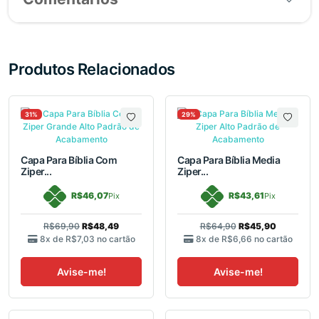
Produtos Relacionados
31%
29%
Capa Para Bíblia Com
Capa Para Bíblia Media
Ziper...
Ziper...
R$46,07
R$43,61
Pix
Pix
R$69,90
R$48,49
R$64,90
R$45,90
8x de
R$7,03
no cartão
8x de
R$6,66
no cartão
Avise-me!
Avise-me!