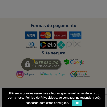
Formas de pagamento
Site seguro
SITE SEGURO
AUDITADO 06/08/26
Utilizamos cookies essenciais e tecnologias semelhantes de acordo
Todas as regras e promoções são
com a nossa
Política de Privacidade
, ao continuar navegando, você
válidas apenas para produtos vendidos
×
e entregues pelo site. O preço válido
concorda com estas condições.
Ok
será o da finalização da compra.