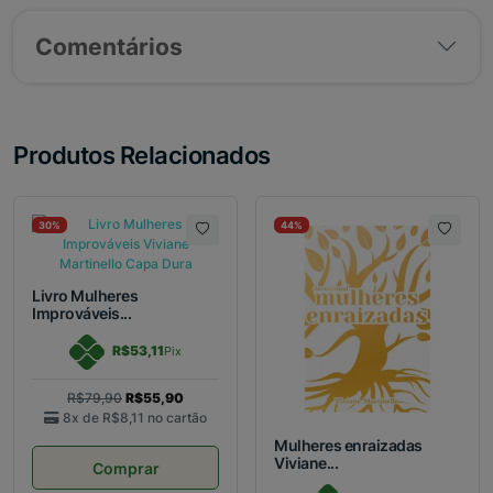
Comentários
Produtos Relacionados
30%
44%
Livro Mulheres
Improváveis...
R$53,11
Pix
R$79,90
R$55,90
8x de
R$8,11
no cartão
Mulheres enraizadas
Viviane...
Comprar