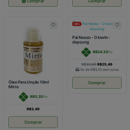
Comprar
Comprar
36%
Pai Nosso - O kevin-
deyoung
R$24,22
Pix
R$39,90
R$25,49
5x de
R$5,10
sem juros
Óleo Para Unção 10ml
Comprar
Mirra
R$3,32
Pix
R$3,49
Comprar