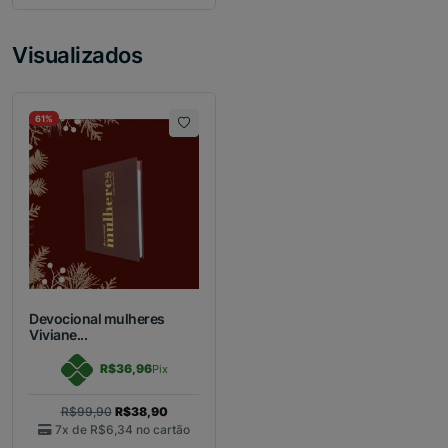
Visualizados
61%
Devocional mulheres
Viviane...
R$36,96
Pix
R$99,90
R$38,90
7x de
R$6,34
no cartão