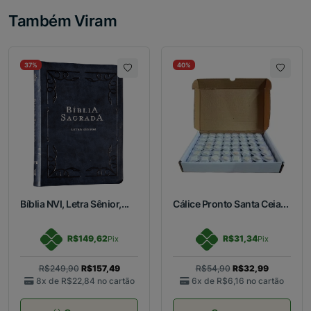
Também Viram
37%
40%
Bíblia NVI, Letra Sênior,...
Cálice Pronto Santa Ceia...
R$149,62
R$31,34
Pix
Pix
R$249,90
R$157,49
R$54,90
R$32,99
8x de
R$22,84
no cartão
6x de
R$6,16
no cartão