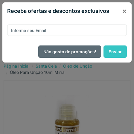
×
Receba ofertas e descontos exclusivos
Não gosto de promoções!
Enviar
Página Inicial
Santa Ceia
Óleo de Unção
Óleo Para Unção 10ml Mirra