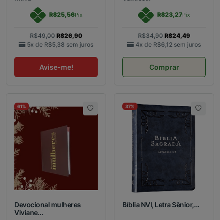
R$25,56
R$23,27
Pix
Pix
R$49,00
R$26,90
R$34,90
R$24,49
5x de
R$5,38
sem juros
4x de
R$6,12
sem juros
Avise-me!
Comprar
61%
37%
Devocional mulheres
Bíblia NVI, Letra Sênior,...
Viviane...