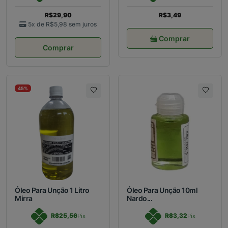
R$29,90
R$3,49
5x de
R$5,98
sem juros
Comprar
Comprar
45%
Óleo Para Unção 1 Litro
Óleo Para Unção 10ml
Mirra
Nardo...
R$25,56
R$3,32
Pix
Pix