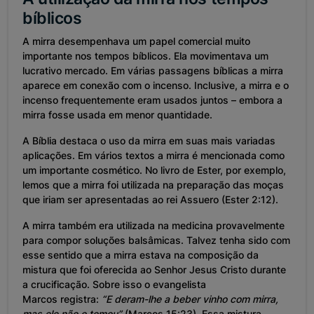
bíblicos
A mirra desempenhava um papel comercial muito
importante nos tempos bíblicos. Ela movimentava um
lucrativo mercado. Em várias passagens bíblicas a mirra
aparece em conexão com o incenso. Inclusive, a mirra e o
incenso frequentemente eram usados juntos ­­– embora a
mirra fosse usada em menor quantidade.
A Bíblia destaca o uso da mirra em suas mais variadas
aplicações. Em vários textos a mirra é mencionada como
um importante cosmético. No livro de Ester, por exemplo,
lemos que a mirra foi utilizada na preparação das moças
que iriam ser apresentadas ao rei Assuero (Ester 2:12).
A mirra também era utilizada na medicina provavelmente
para compor soluções balsâmicas. Talvez tenha sido com
esse sentido que a mirra estava na composição da
mistura que foi oferecida ao Senhor Jesus Cristo durante
a crucificação. Sobre isso o evangelista
Marcos registra:
“E deram-lhe a beber vinho com mirra,
mas ele não o tomou”
(Marcos 15:23). Essa mistura