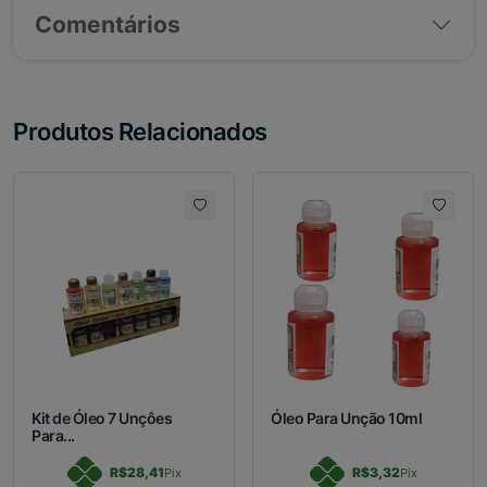
Comentários
Produtos Relacionados
Kit de Óleo 7 Unçôes
Óleo Para Unção 10ml
Para...
R$28,41
R$3,32
Pix
Pix