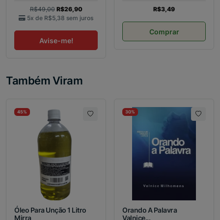
R$49,00
R$26,90
R$3,49
5x de
R$5,38
sem juros
Comprar
Avise-me!
Também Viram
45%
30%
Óleo Para Unção 1 Litro
Orando A Palavra
Mirra
Valnice...