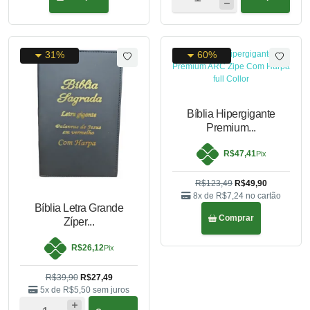
31%
60%
Bíblia Hipergigante
Premium...
R$47,41
Pix
R$123,49
R$49,90
8x de
R$7,24
no cartão
Bíblia Letra Grande
Comprar
Zíper...
R$26,12
Pix
R$39,90
R$27,49
5x de
R$5,50
sem juros