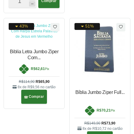
Comprar
43%
51%
Biblia Letra Jumbo Ziper
Com...
R$62,61
Pix
R$114,90
R$65,90
8x de
R$9,56
no cartão
Bíblia Jumbo Ziper Full...
Comprar
R$70,21
Pix
R$149,90
R$73,90
8x de
R$10,72
no cartão