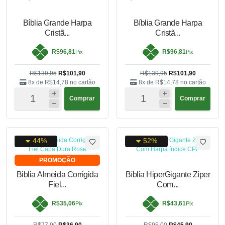
Bíblia Grande Harpa
Bíblia Grande Harpa
Cristã...
Cristã...
R$96,81
R$96,81
Pix
Pix
R$139,95
R$101,90
R$139,95
R$101,90
8x de
R$14,78
no cartão
8x de
R$14,78
no cartão
Comprar
Comprar
44%
52%
PROMOÇÃO
Biblia Almeida Corrigida
Bíblia HiperGigante Zíper
Fiel...
Com...
R$35,06
R$43,61
Pix
Pix
R$77,90
R$36,90
R$95,00
R$45,90