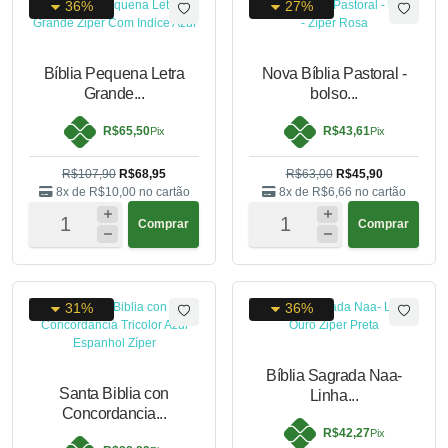
36%
27%
Bíblia Pequena Letra
Nova Bíblia Pastoral -
Grande...
bolso...
R$65,50
R$43,61
Pix
Pix
R$107,90
R$68,95
R$63,00
R$45,90
8x de
R$10,00
no cartão
8x de
R$6,66
no cartão
Comprar
Comprar
31%
36%
Bíblia Sagrada Naa-
Santa Biblia con
Linha...
Concordancia...
R$42,27
Pix