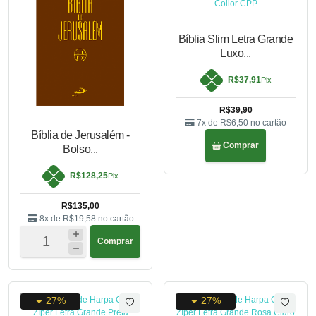
Bíblia Slim Letra Grande
Luxo...
R$37,91
Pix
R$39,90
7x de
R$6,50
no cartão
Bíblia de Jerusalém -
Comprar
Bolso...
R$128,25
Pix
R$135,00
8x de
R$19,58
no cartão
Comprar
27%
27%