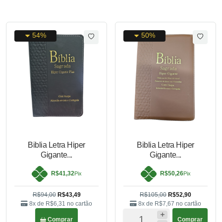
54%
50%
Biblia Letra Hiper
Biblia Letra Hiper
Gigante...
Gigante...
R$41,32
R$50,26
Pix
Pix
R$94,00
R$43,49
R$105,00
R$52,90
8x de
R$6,31
no cartão
8x de
R$7,67
no cartão
Comprar
Comprar