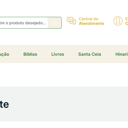
eceba ofertas e descontos exclusivos
Central de
E
Atendimento
C
Não gosto de promoções!
Enviar
dução
Bíblias
Livros
Santa Ceia
Hinar
te