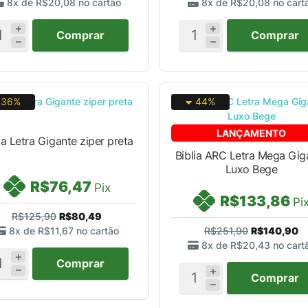
8x de
R$20,08
no cartão
8x de
R$20,08
no cart
Comprar
Comprar
36%
44%
LANÇAMENTO
ia Letra Gigante ziper preta
Biblia ARC Letra Mega Gig
Luxo Bege
R$76,47
Pix
R$133,86
Pi
R$125,90
R$80,49
8x de
R$11,67
no cartão
R$251,90
R$140,90
8x de
R$20,43
no cart
Comprar
Comprar