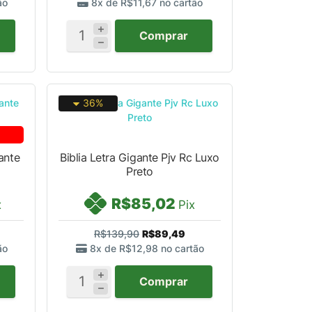
ão
8x de
R$11,67
no cartão
Comprar
36%
ante
Biblia Letra Gigante Pjv Rc Luxo
Preto
R$85,02
x
Pix
R$139,90
R$89,49
ão
8x de
R$12,98
no cartão
Comprar