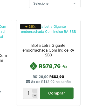
36%
Bíblia Letra Gigante
emborrachada Com Índice RA
SBB
 Com
em
R$78,76
Pix
R$129,90
R$82,90
8x de
R$12,02
no cartão
o
Comprar