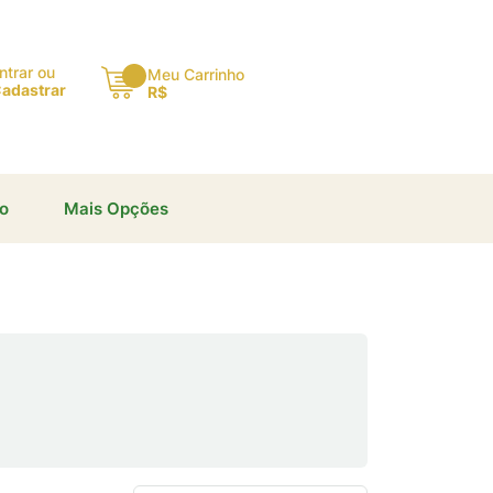
×
ntrar ou
Meu Carrinho
adastrar
R$
io
Mais Opções