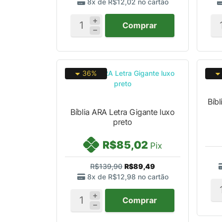
8x de
R$12,02
no cartão
Comprar
36%
Bíbl
Bíblia ARA Letra Gigante luxo
preto
R$85,02
Pix
R$139,90
R$89,49
8x de
R$12,98
no cartão
Comprar