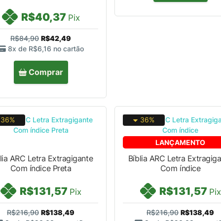
R$40,37
Pix
R$84,90
R$42,49
8x de
R$6,16
no cartão
Comprar
36%
36%
LANÇAMENTO
lia ARC Letra Extragigante
Bíblia ARC Letra Extragig
Com índice Preta
Com índice
R$131,57
R$131,57
Pix
Pix
R$216,90
R$138,49
R$216,90
R$138,49