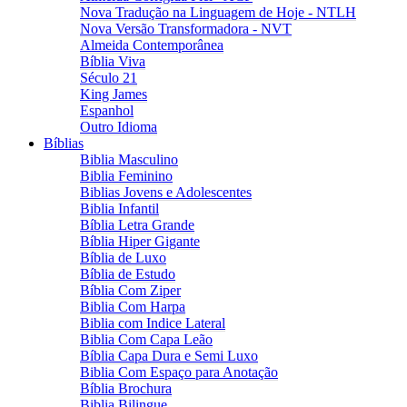
Nova Tradução na Linguagem de Hoje - NTLH
Nova Versão Transformadora - NVT
Almeida Contemporânea
Bíblia Viva
Século 21
King James
Espanhol
Outro Idioma
Bíblias
Biblia Masculino
Biblia Feminino
Biblias Jovens e Adolescentes
Biblia Infantil
Bíblia Letra Grande
Bíblia Hiper Gigante
Bíblia de Luxo
Bíblia de Estudo
Bíblia Com Ziper
Biblia Com Harpa
Biblia com Indice Lateral
Biblia Com Capa Leão
Bíblia Capa Dura e Semi Luxo
Biblia Com Espaço para Anotação
Bíblia Brochura
Biblia Bilingue