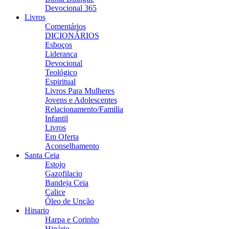
Devocional 365
Livros
Comentários
DICIONÁRIOS
Esboços
Lideranca
Devocional
Teológico
Espiritual
Livros Para Mulheres
Jovens e Adolescentes
Relacionamento/Familia
Infantil
Livros
Em Oferta
Aconselhamento
Santa Ceia
Estojo
Gazofilacio
Bandeja Ceia
Calice
Óleo de Unção
Hinario
Harpa e Corinho
Hinário