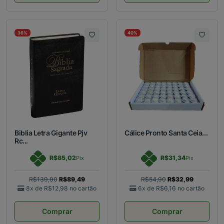
36%
40%
Biblia Letra Gigante Pjv
Cálice Pronto Santa Ceia...
Rc...
R$85,02
R$31,34
Pix
Pix
R$139,90
R$89,49
R$54,90
R$32,99
8x de
R$12,98
no cartão
6x de
R$6,16
no cartão
Comprar
Comprar