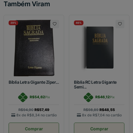
Também Viram
39%
46%
Bíblia Letra Gigante Zíper...
Biblia RC Letra Gigante
Semi...
R$54,62
R$46,12
Pix
Pix
R$94,90
R$57,49
R$98,89
R$48,55
8x de
R$8,34
no cartão
8x de
R$7,04
no cartão
Comprar
Comprar