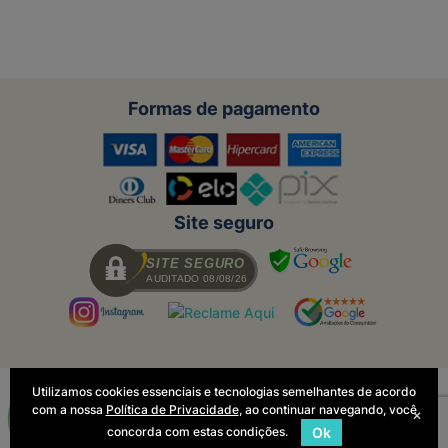
Formas de pagamento
Site seguro
SITE SEGURO
AUDITADO 08/08/26
Utilizamos cookies essenciais e tecnologias semelhantes de acordo
Todas as regras e promoções são
com a nossa
Política de Privacidade
, ao continuar navegando, você
válidas apenas para produtos vendidos
×
e entregues pelo site. O preço válido
concorda com estas condições.
Ok
será o da finalização da compra.