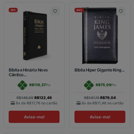
16%
44%
Bíblia e Hinário Novo
Biblia Hiper Gigante King...
Cântico...
R$116,37
R$75,09
Pix
Pix
R$146,00
R$122,49
R$141,15
R$79,04
8x de
R$17,76
no cartão
8x de
R$11,46
no cartão
Avise-me!
Avise-me!