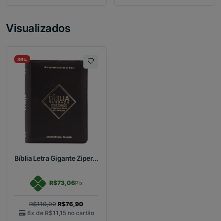
Visualizados
36%
Bíblia Letra Gigante Ziper...
R$73,06
Pix
R$119,90
R$76,90
8x de
R$11,15
no cartão