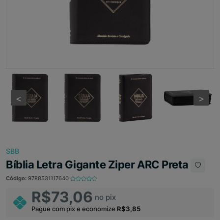
<
<
>
>
SBB
Bíblia Letra Gigante Ziper ARC Preta
Código:
9788531117640
R$73,06
no pix
Pague com pix e economize
R$3,85