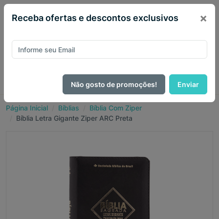
×
Receba ofertas e descontos exclusivos
Não gosto de promoções!
Enviar
Página Inicial
Bíblias
Bíblia Com Ziper
Bíblia Letra Gigante Ziper ARC Preta