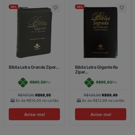
36%
36%
Bíblia Letra Grande Ziper...
Biblia Letra Gigante Ra
Ziper...
R$65,50
R$85,02
Pix
Pix
R$107,90
R$68,95
R$139,90
R$89,49
8x de
R$10,00
no cartão
8x de
R$12,98
no cartão
Avise-me!
Avise-me!