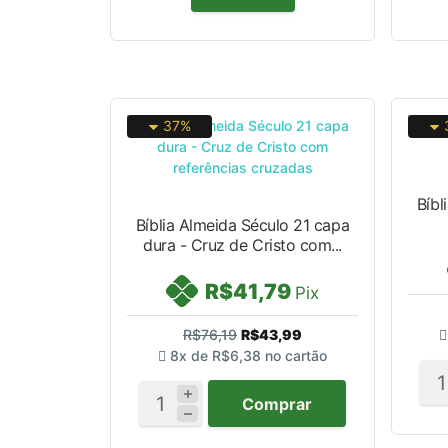
37%
Bíbl
Bíblia Almeida Século 21 capa
dura - Cruz de Cristo com...
R$41,79
Pix
R$76,19
R$43,99
8x de
R$6,38
no cartão
Comprar