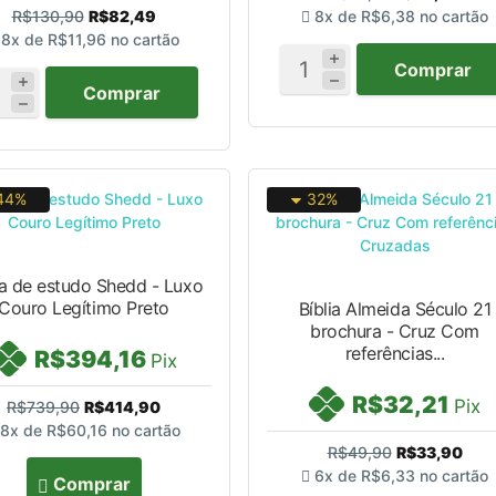
R$130,90
R$82,49
8x de
R$6,38
no cartão
8x de
R$11,96
no cartão
Comprar
Comprar
44%
32%
ia de estudo Shedd - Luxo
Couro Legítimo Preto
Bíblia Almeida Século 21
brochura - Cruz Com
referências...
R$394,16
Pix
R$32,21
Pix
R$739,90
R$414,90
8x de
R$60,16
no cartão
R$49,90
R$33,90
6x de
R$6,33
no cartão
Comprar