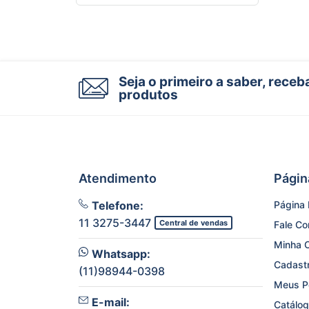
Seja o primeiro a saber, rece
produtos
Atendimento
Págin
Telefone:
Página I
11 3275-3447
Central de vendas
Fale C
Minha 
Whatsapp:
Cadast
(11)98944-0398
Meus P
E-mail:
Catálog