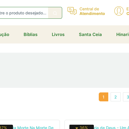
Central de
E
Atendimento
C
dução
Bíblias
Livros
Santa Ceia
Hinar
1
2
37%
36%