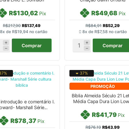
R$130,62
R$49,68
Pix
Pix
R$217,90
R$137,49
R$84,91
R$52,29
8x de
R$19,94
no cartão
8x de
R$7,58
no cartão
Comprar
Comprar
37%
37%
PROMOÇÃO
Bíblia Almeida Século 21 Le
Média Capa Dura Lion Low.
 introdução e comentário I.
oward- Marshall Série...
R$41,79
Pix
R$78,37
Pix
R$76,19
R$43,99