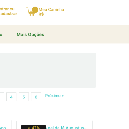
ntrar ou
Meu Carrinho
adastrar
R$
io
Mais Opções
Próximo »
3
4
5
6
47%