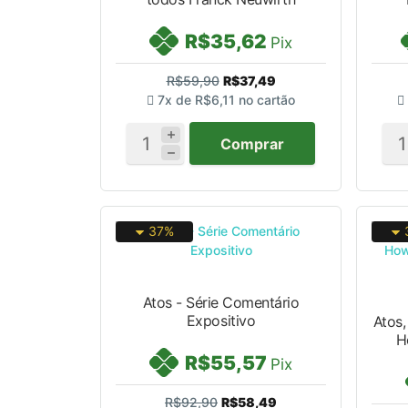
R$35,62
Pix
R$59,90
R$37,49
7x de
R$6,11
no cartão
Comprar
37%
Atos - Série Comentário
Expositivo
Atos,
H
R$55,57
Pix
R$92,90
R$58,49