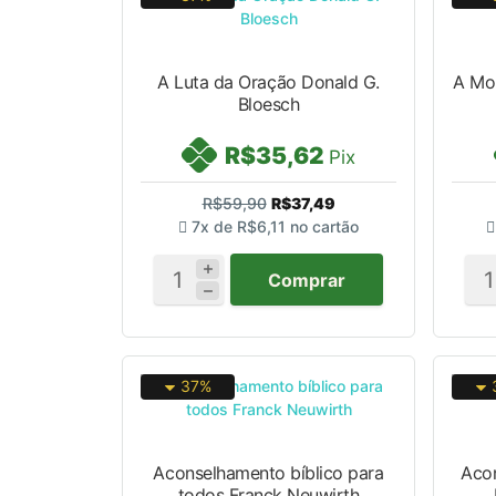
A Luta da Oração Donald G.
A Mo
Bloesch
R$35,62
Pix
R$59,90
R$37,49
7x de
R$6,11
no cartão
Comprar
37%
Aconselhamento bíblico para
Acon
todos Franck Neuwirth