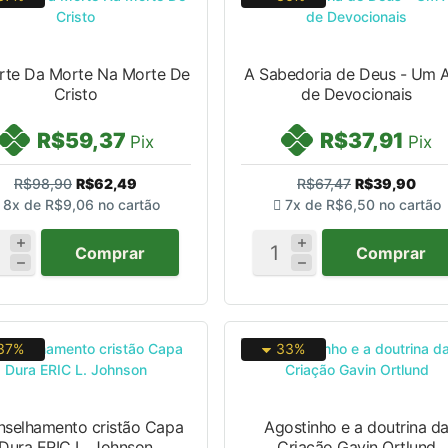
rte Da Morte Na Morte De
A Sabedoria de Deus - Um 
Cristo
de Devocionais
R$59,37
R$37,91
Pix
Pix
R$98,90
R$62,49
R$67,47
R$39,90
8x de
R$9,06
no cartão
7x de
R$6,50
no cartão
Comprar
Comprar
37%
33%
selhamento cristão Capa
Agostinho e a doutrina d
Dura ERIC L. Johnson
Criação Gavin Ortlund