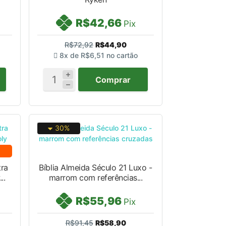
R$42,66
Pix
R$72,92
R$44,90
8x de
R$6,51
no cartão
Comprar
30%
tra
Bíblia Almeida Século 21 Luxo -
..
marrom com referências...
R$55,96
Pix
R$91,45
R$58,90