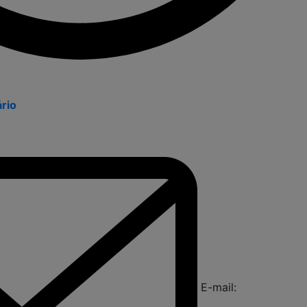
ário
E-mail: