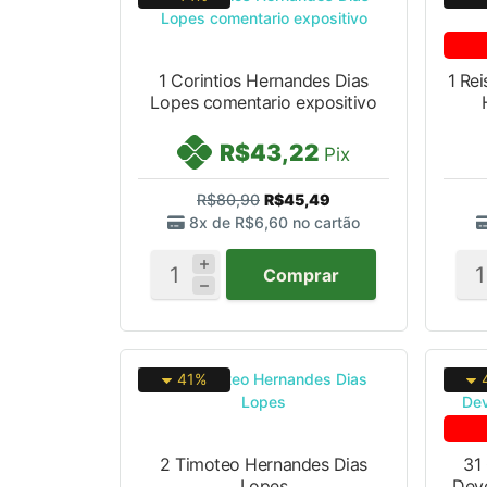
1 Corintios Hernandes Dias
1 Re
Lopes comentario expositivo
R$43,22
Pix
R$80,90
R$45,49
8x de
R$6,60
no cartão
Comprar
41%
2 Timoteo Hernandes Dias
31
Lopes
Deve