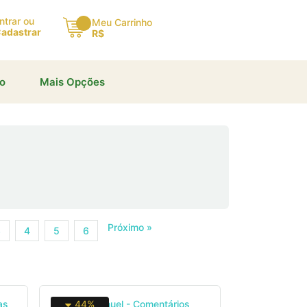
×
ntrar ou
Meu Carrinho
adastrar
R$
io
Mais Opções
Próximo »
3
4
5
6
44%