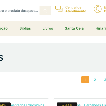
eceba ofertas e descontos exclusivos
Central de
E
Atendimento
C
dução
Bíblias
Livros
Santa Ceia
Hinar
Não gosto de promoções!
Enviar
S
1
2
44%
44%