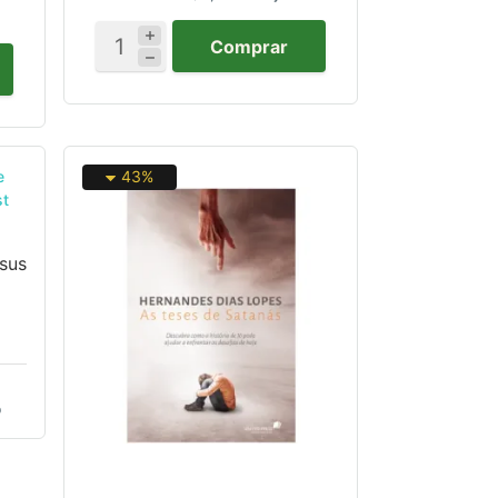
Comprar
43%
esus
o