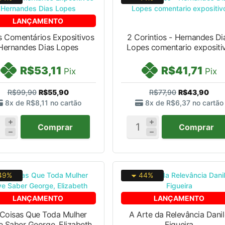
LANÇAMENTO
is Comentários Expositivos
2 Corintios - Hernandes Dias
Hernandes Dias Lopes
Lopes comentario expositi
R$53,11
R$41,71
Pix
Pix
R$99,90
R$55,90
R$77,90
R$43,90
8x de
R$8,11
no cartão
8x de
R$6,37
no cartão
Comprar
Comprar
49%
44%
LANÇAMENTO
LANÇAMENTO
 Coisas Que Toda Mulher
A Arte da Relevância Dani
 Saber George, Elizabeth
Figueira