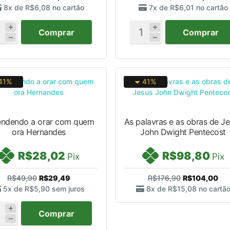
8x de
R$6,08
no cartão
7x de
R$6,01
no cartão
Comprar
Comprar
41%
41%
endendo a orar com quem
As palavras e as obras de J
ora Hernandes
John Dwight Pentecost
R$28,02
R$98,80
Pix
Pix
R$49,90
R$29,49
R$176,90
R$104,00
5x de
R$5,90
sem juros
8x de
R$15,08
no cartã
Comprar