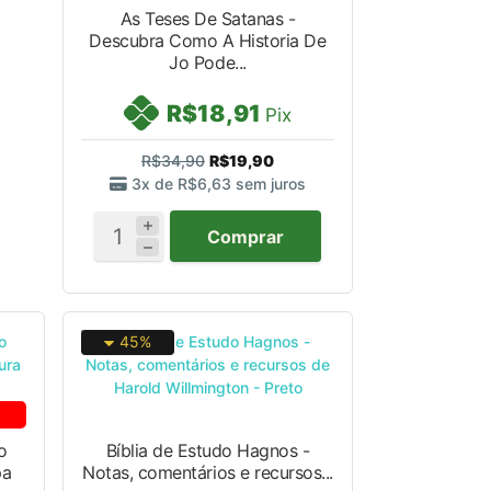
As Teses De Satanas -
Descubra Como A Historia De
Jo Pode...
R$18,91
Pix
R$34,90
R$19,90
3x de
R$6,63
sem juros
Comprar
45%
o
Bíblia de Estudo Hagnos -
pa
Notas, comentários e recursos...