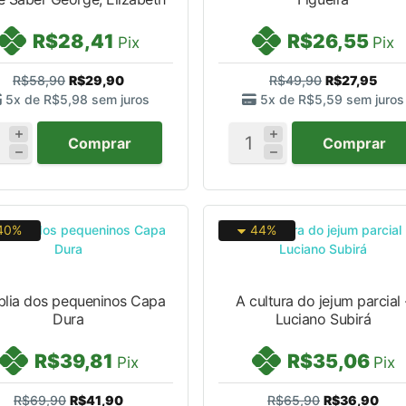
R$28,41
R$26,55
Pix
Pix
R$58,90
R$29,90
R$49,90
R$27,95
5x de
R$5,98
sem juros
5x de
R$5,59
sem juros
Comprar
Comprar
40%
44%
blia dos pequeninos Capa
A cultura do jejum parcial 
Dura
Luciano Subirá
R$39,81
R$35,06
Pix
Pix
R$69,90
R$41,90
R$65,90
R$36,90