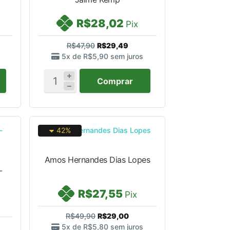
R$28,02
Pix
R$47,90
R$29,49
5x de
R$5,90
sem juros
Comprar
42%
Amos Hernandes Dias Lopes
-
R$27,55
Pix
R$49,90
R$29,00
5x de
R$5,80
sem juros