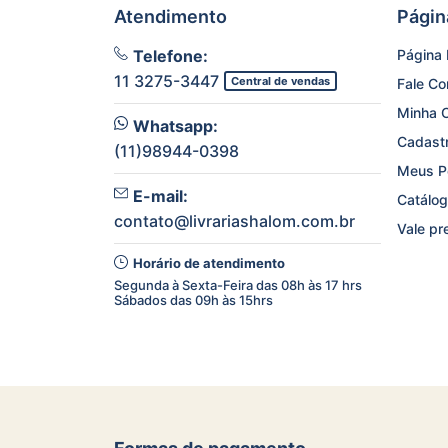
Atendimento
Págin
Telefone:
Página I
11 3275-3447
Central de vendas
Fale C
Minha 
Whatsapp:
Cadast
(11)98944-0398
Meus P
E-mail:
Catálog
contato@livrariashalom.com.br
Vale pr
Horário de atendimento
Segunda à Sexta-Feira das 08h às 17 hrs
Sábados das 09h às 15hrs