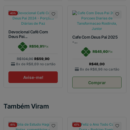
43%
Devocional Café Com
Deus Pai...
Cafe Com Deus Pai 2025
-...
R$56,91
Pix
R$45,60
Pix
R$104,90
R$59,90
8x de
R$8,69
no cartão
R$48,00
8x de
R$6,96
no cartão
Avise-me!
Comprar
Também Viram
41%
47%