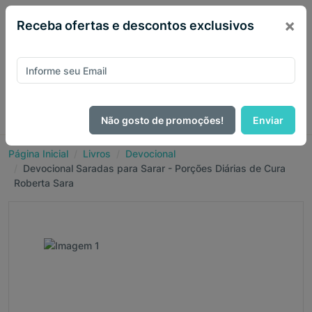
×
Receba ofertas e descontos exclusivos
Não gosto de promoções!
Enviar
Página Inicial
Livros
Devocional
Devocional Saradas para Sarar - Porções Diárias de Cura
Roberta Sara