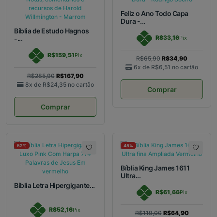
Feliz o Ano Todo Capa
Dura -...
Bíblia de Estudo Hagnos
R$33,16
-...
Pix
R$159,51
Pix
R$65,90
R$34,90
6x de
R$6,51
no cartão
R$285,90
R$167,90
8x de
R$24,35
no cartão
Comprar
Comprar
52%
45%
Bíblia King James 1611
Ultra...
Bíblia Letra Hipergigante...
R$61,66
Pix
R$52,16
Pix
R$119,00
R$64,90