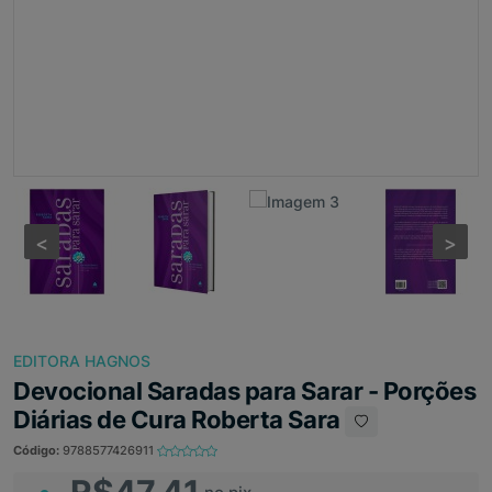
<
<
>
>
EDITORA HAGNOS
Devocional Saradas para Sarar - Porções
Diárias de Cura Roberta Sara
Código:
9788577426911