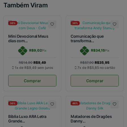
Também Viram
36%
38%
Mini Devocional Meus
Comunicação que
dias com...
transforma...
R$9,02
R$34,15
Pix
Pix
R$14,90
R$9,49
R$57,90
R$35,95
1x de
R$9,49
sem juros
7x de
R$5,85
no cartão
Comprar
Comprar
36%
46%
Bíblia Luxo ARA Letra
Matadores de Dragões
Grande...
Danny...