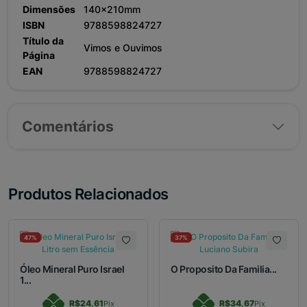
Dimensões
140x210mm
ISBN
9788598824727
Título da
Vimos e Ouvimos
Página
EAN
9788598824727
Comentários
Produtos Relacionados
47%
37%
Óleo Mineral Puro Israel
O Proposito Da Familia...
1...
R$24,61
R$34,67
Pix
Pix