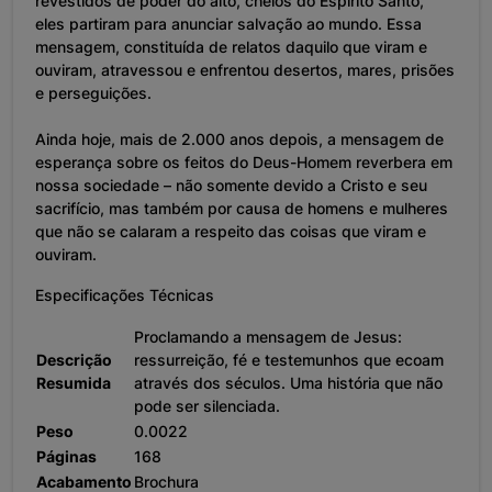
revestidos de poder do alto, cheios do Espírito Santo,
eles partiram para anunciar salvação ao mundo. Essa
mensagem, constituída de relatos daquilo que viram e
ouviram, atravessou e enfrentou desertos, mares, prisões
e perseguições.
Ainda hoje, mais de 2.000 anos depois, a mensagem de
esperança sobre os feitos do Deus-Homem reverbera em
nossa sociedade – não somente devido a Cristo e seu
sacrifício, mas também por causa de homens e mulheres
que não se calaram a respeito das coisas que viram e
ouviram.
Especificações Técnicas
Proclamando a mensagem de Jesus:
Descrição
ressurreição, fé e testemunhos que ecoam
Resumida
através dos séculos. Uma história que não
pode ser silenciada.
Peso
0.0022
Páginas
168
Acabamento
Brochura