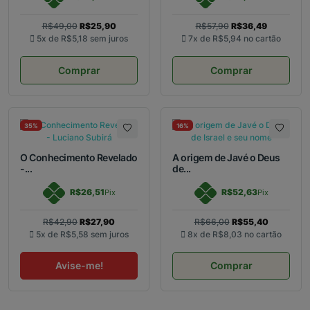
R$49,00
R$25,90
R$57,90
R$36,49
5x de
R$5,18
sem juros
7x de
R$5,94
no cartão
Comprar
Comprar
35%
16%
O Conhecimento Revelado
A origem de Javé o Deus
-...
de...
R$26,51
R$52,63
Pix
Pix
R$42,90
R$27,90
R$66,00
R$55,40
5x de
R$5,58
sem juros
8x de
R$8,03
no cartão
Avise-me!
Comprar