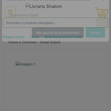
×
Receba ofertas e descontos exclusivos
Página Inicial
Livros
Relacionamento/Familia
Vimos e Ouvimos - Israel Subirá
Não gosto de promoções!
Enviar