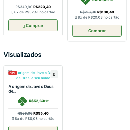
R$349,90
R$223,49
8x de
R$32,41
no cartão
R$216,90
R$138,49
8x de
R$20,08
no cartão
Comprar
Comprar
Visualizados
16%
A origem de Javé o Deus
de...
R$52,63
Pix
R$66,00
R$55,40
8x de
R$8,03
no cartão