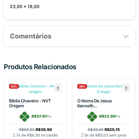
23,00 x 16,00
Comentários
Produtos Relacionados
43%
36%
Bíblia Chaveiro - NVT
O Nome De Jesus
Origem
Kenneth...
R$37,91
R$23,89
Pix
Pix
R$69,90
R$39,90
R$39,49
R$25,15
7x de
R$6,50
no cartão
5x de
R$5,03
sem juros