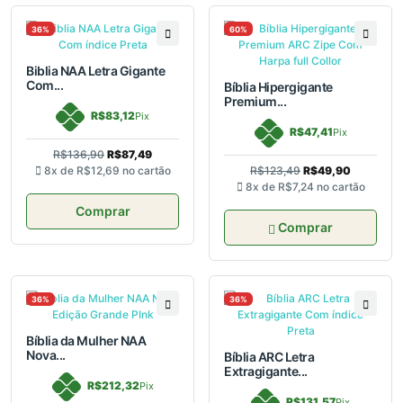
36%
60%
Biblia NAA Letra Gigante
Com...
Bíblia Hipergigante
Premium...
R$83,12
Pix
R$47,41
Pix
R$136,90
R$87,49
8x de
R$12,69
no cartão
R$123,49
R$49,90
8x de
R$7,24
no cartão
Comprar
Comprar
36%
36%
Bíblia da Mulher NAA
Nova...
Bíblia ARC Letra
Extragigante...
R$212,32
Pix
R$131,57
Pix