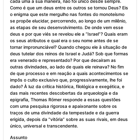
cada uma à sua maneira, não foi único desde sempre.
Como é que um deus entre os outros se tornou Deus? Eis
o enigma que este mergulho nas fontes do monoteísmo
se propõe elucidar, percorrendo, ao longo de um milênio,
as etapas de seu desenvolvimento. De onde vem esse
deus e por que viés se revelou ele a “Israel”? Quais eram
os seus atributos e qual era o seu nome antes de se
tornar impronunciável? Quando chegou ele à situação de
deus tutelar dos reinos de Israel e Judá? Sob que formas
era venerado e representado? Por que decaíram as
outras divindades, ao lado de quais ele reinava? No fim
de que processo e em reação a quais acontecimentos se
impôs o culto exclusivo que, progressivamente, lhe foi
dado? À luz da crítica histórica, filológica e exegética, e
das mais recentes descobertas da arqueologia e da
epigrafia, Thomas Römer responde a essas questões
com uma pesquisa rigorosa e apaixonante sobre os
traços de uma divindade da tempestade e da guerra
erigida, depois da “vitória” sobre as suas rivais, em deus
único, universal e transcendente.
Assunto