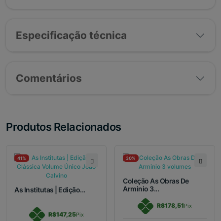
Especificação técnica
Comentários
Produtos Relacionados
41%
30%
Coleção As Obras De
Arminio 3...
As Institutas | Edição...
R$178,51
Pix
R$147,25
Pix