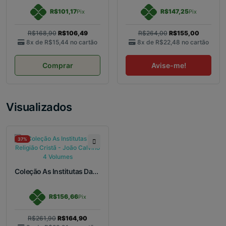
R$101,17
R$147,25
Pix
Pix
R$168,90
R$106,49
R$264,00
R$155,00
8x de
R$15,44
no cartão
8x de
R$22,48
no cartão
Comprar
Avise-me!
Visualizados
37%
Coleção As Institutas Da...
R$156,66
Pix
R$261,90
R$164,90