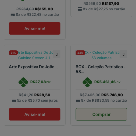
R$269,90
R$187,90
R$264,00
R$155,00
8x de
R$27,25
no cartão
8x de
R$22,48
no cartão
Avise-me!
31%
23%
Arte Expositiva De João...
BOX - Coleção Patrística -
58...
R$27,08
R$5.461,46
Pix
Pix
R$41,20
R$28,50
R$7.466,00
R$5.748,90
5x de
R$5,70
sem juros
8x de
R$833,59
no cartão
Avise-me!
Comprar