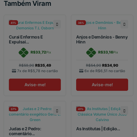
Também Viram
41%
36%
Curai Enfermos E
Anjos e Demônios - Benny
Expulsai...
Hinn
R$33,72
R$33,16
Pix
Pix
R$59,90
R$35,49
R$54,90
R$34,90
7x de
R$5,78
no cartão
6x de
R$6,51
no cartão
Avise-me!
Avise-me!
37%
41%
Judas e 2 Pedro:
As Institutas | Edição...
comentário...