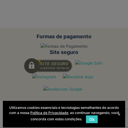
Formas de pagamento
Site seguro
SITE SEGURO
AUDITADO 08/08/26
Utilizamos cookies essenciais e tecnologias semelhantes de acordo
Todas as regras e promoções são
com a nossa
Política de Privacidade
, ao continuar navegando, você
válidas apenas para produtos vendidos
×
e entregues pelo site. O preço válido
concorda com estas condições.
Ok
será o da finalização da compra.