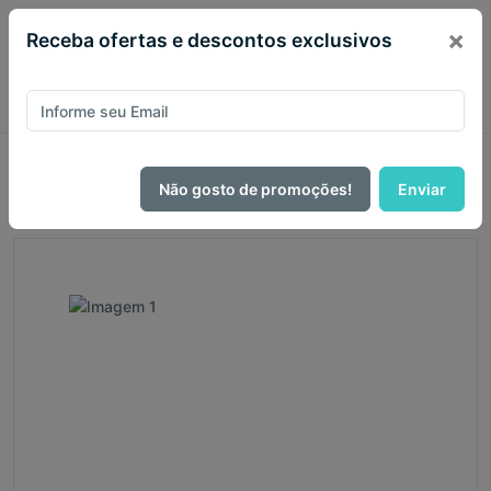
×
Receba ofertas e descontos exclusivos
Página Inicial
Livros
Teológico
Coleção As Institutas Da Religião Cristã - João Calvino 4
Não gosto de promoções!
Enviar
Volumes