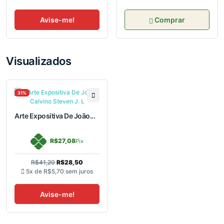
Avise-me!
Comprar
Visualizados
31%
Arte Expositiva De João...
R$27,08
Pix
R$41,20
R$28,50
5x de
R$5,70
sem juros
Avise-me!