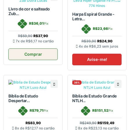
Livro de cor e salteado
Zub...
Harpa Espiral Grande -
Letra...
R$36,01
Pix
R$23,66
Pix
R$59,90
R$37,90
7x de
R$6,17
no cartão
R$39,90
R$24,90
4x de
R$6,23
sem juros
Comprar
Avise-me!
36%
Bíblia de Estudo
Bíblia de Estudo Grande
Despertar...
NTLH...
R$79,71
R$151,52
Pix
Pix
R$83,90
R$249,90
R$159,49
8x de
R$12,17
no cartão
8x de
R$23,13
no cartão