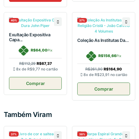
40%
37%
Exultação Expositiva
Capa...
Coleção As Institutas Da...
R$64,00
Pix
R$156,66
Pix
R$112,29
R$67,37
8x de
R$9,77
no cartão
R$261,90
R$164,90
8x de
R$23,91
no cartão
Comprar
Comprar
Também Viram
37%
38%