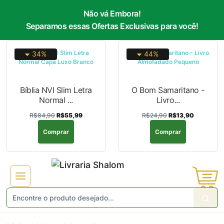
Não vá Embora!
Separamos essas Ofertas Exclusivas para você!
34%
44%
Bíblia NVI Slim Letra
O Bom Samaritano -
Normal ...
Livro...
R$84,90
R$55,99
R$24,90
R$13,90
Comprar
Comprar