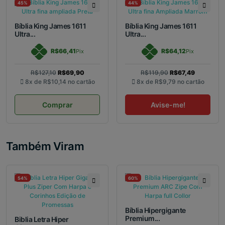
45%
44%
Bíblia King James 1611
Bíblia King James 1611
Ultra...
Ultra...
R$66,41
R$64,12
Pix
Pix
R$127,10
R$69,90
R$119,90
R$67,49
8x de
R$10,14
no cartão
8x de
R$9,79
no cartão
Comprar
Avise-me!
Também Viram
54%
60%
Bíblia Hipergigante
Premium...
Biblia Letra Hiper