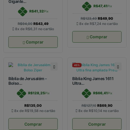
Gigante...
R$47,41
Pix
R$41,32
Pix
R$123,49
R$49,90
R$94,00
R$43,49
8x de
R$7,24
no cartão
8x de
R$6,31
no cartão
Comprar
Comprar
45%
Bíblia de Jerusalém -
Bíblia King James 1611
Bolso...
Ultra...
R$128,25
R$66,41
Pix
Pix
R$135,00
R$127,10
R$69,90
8x de
R$19,58
no cartão
8x de
R$10,14
no cartão
Comprar
Comprar