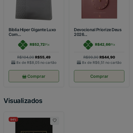
Biblia Hiper Gigante Luxo
Devocional Priorize Deus
Com...
2026...
R$52,72
R$42,66
Pix
Pix
R$104,00
R$55,49
R$99,90
R$44,90
8x de
R$8,05
no cartão
8x de
R$6,51
no cartão
Comprar
Comprar
Visualizados
94%