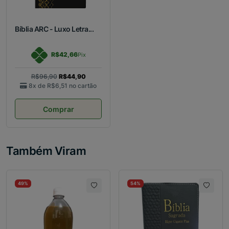
Bíblia ARC - Luxo Letra...
R$42,66
Pix
R$96,90
R$44,90
8x de
R$6,51
no cartão
Comprar
Também Viram
49%
54%