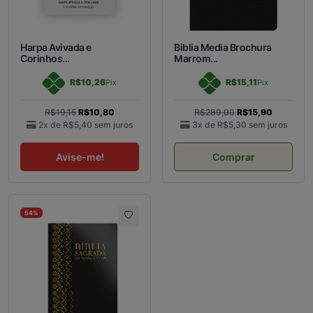
Harpa Avivada e
Biblia Media Brochura
Corinhos...
Marrom...
R$10,26
R$15,11
Pix
Pix
R$19,15
R$10,80
R$289,00
R$15,90
2x de
R$5,40
sem juros
3x de
R$5,30
sem juros
Avise-me!
Comprar
54%