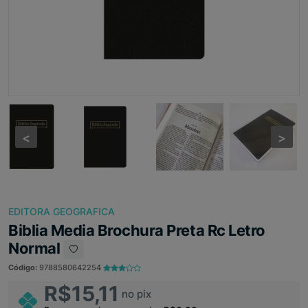
<
<
>
>
EDITORA GEOGRAFICA
Biblia Media Brochura Preta Rc Letro
Normal
Código:
9788580642254
R$15,11
no pix