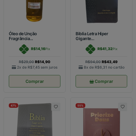
Óleo de Unção
Biblia Letra Hiper
Fragrância...
Gigante...
R$14,16
R$41,32
Pix
Pix
R$29,00
R$14,90
R$94,00
R$43,49
2x de
R$7,45
sem juros
8x de
R$6,31
no cartão
Comprar
Comprar
47%
55%