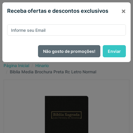
×
Receba ofertas e descontos exclusivos
Não gosto de promoções!
Enviar
Página Inicial
Hinario
Biblia Media Brochura Preta Rc Letro Normal