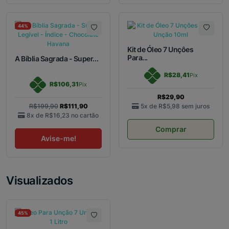
44%
Kit de Óleo 7 Unçôes
Para...
A Bíblia Sagrada - Super...
R$28,41
Pix
R$106,31
Pix
R$29,90
R$199,90
R$111,90
5x de
R$5,98
sem juros
8x de
R$16,23
no cartão
Comprar
Avise-me!
Visualizados
45%