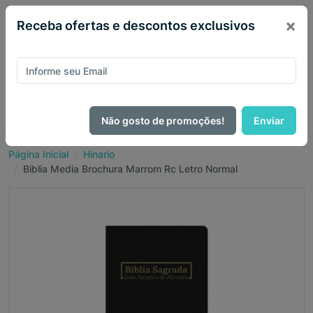
×
Receba ofertas e descontos exclusivos
Não gosto de promoções!
Enviar
Página Inicial
Hinario
Biblia Media Brochura Marrom Rc Letro Normal