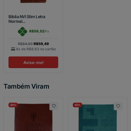
Bíblia NVI Slim Letra
Normal...
R$56,52
Pix
R$84,90
R$59,49
8x de
R$8,63
no cartão
Avise-me!
Também Viram
40%
40%