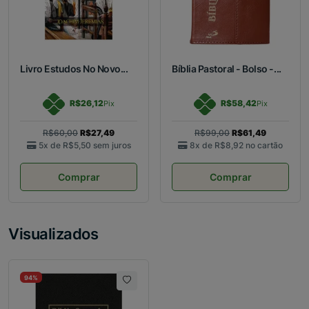
Livro Estudos No Novo...
Bíblia Pastoral - Bolso -...
R$26,12
R$58,42
Pix
Pix
R$60,00
R$27,49
R$99,00
R$61,49
5x de
R$5,50
sem juros
8x de
R$8,92
no cartão
Comprar
Comprar
Visualizados
94%