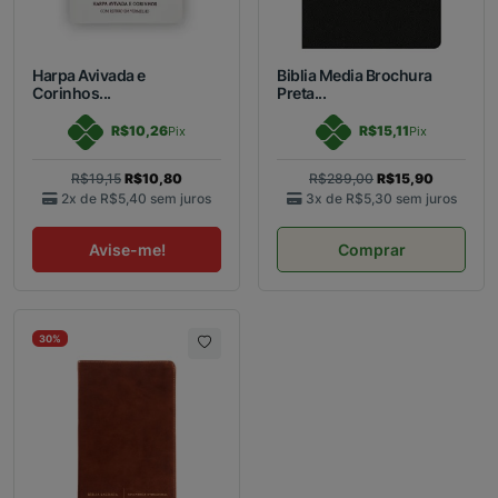
Harpa Avivada e
Biblia Media Brochura
Corinhos...
Preta...
R$10,26
R$15,11
Pix
Pix
R$19,15
R$10,80
R$289,00
R$15,90
2x de
R$5,40
sem juros
3x de
R$5,30
sem juros
Avise-me!
Comprar
30%