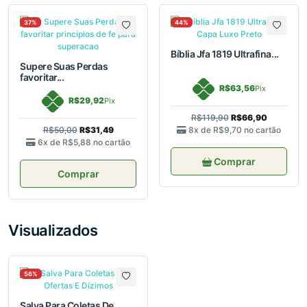
37%
44%
Bíblia Jfa 1819 Ultrafina...
Supere Suas Perdas
favoritar...
R$63,56
Pix
R$29,92
Pix
R$119,90
R$66,90
R$50,00
R$31,49
8x de
R$9,70
no cartão
6x de
R$5,88
no cartão
Comprar
Comprar
Visualizados
56%
Salva Para Coletas De