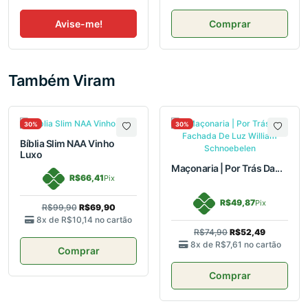
Avise-me!
Comprar
Também Viram
30%
30%
Bíblia Slim NAA Vinho
Luxo
Maçonaria | Por Trás Da...
R$66,41
Pix
R$49,87
Pix
R$99,90
R$69,90
8x de
R$10,14
no cartão
R$74,90
R$52,49
8x de
R$7,61
no cartão
Comprar
Comprar