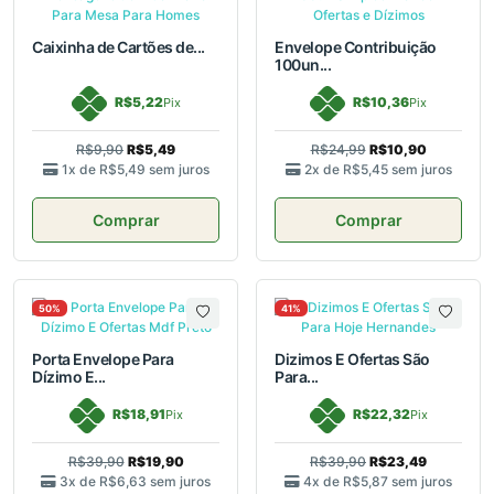
Caixinha de Cartões de...
Envelope Contribuição
100un...
R$5,22
R$10,36
Pix
Pix
R$9,90
R$5,49
R$24,99
R$10,90
1x de
R$5,49
sem juros
2x de
R$5,45
sem juros
Comprar
Comprar
50%
41%
Porta Envelope Para
Dizimos E Ofertas São
Dízimo E...
Para...
R$18,91
R$22,32
Pix
Pix
R$39,90
R$19,90
R$39,90
R$23,49
3x de
R$6,63
sem juros
4x de
R$5,87
sem juros